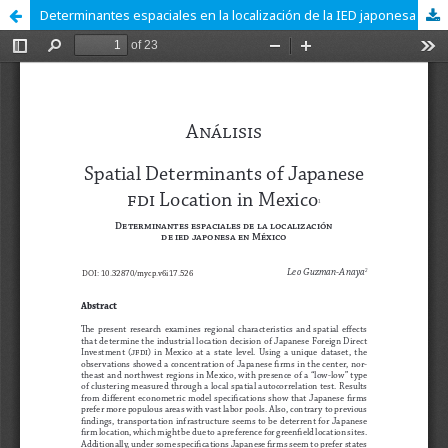
Determinantes espaciales en la localización de la IED japonesa en México