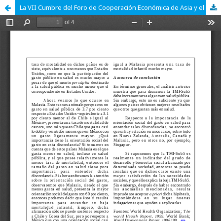
La VII Cumbre del Foro de Cooperación Económica de Asia y el Pacífico (APEC