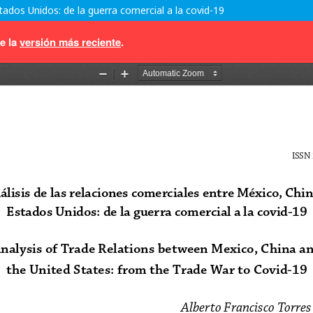
tados Unidos: de la guerra comercial a la covid-19
e la
versión más reciente
.