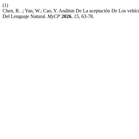
(1)
Chen, R. .; Yan, W.; Cao, Y. Análisis De La aceptación De Los vehí
Del Lenguaje Natural.
MyCP
2026
,
15
, 63-78.