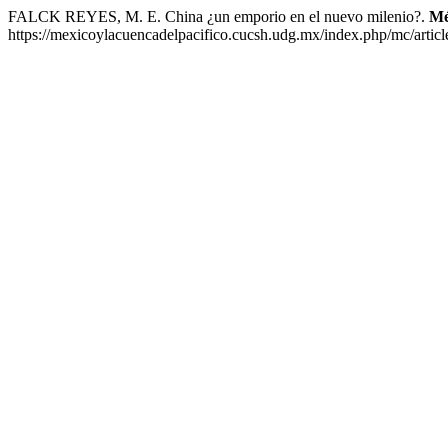
FALCK REYES, M. E. China ¿un emporio en el nuevo milenio?.
Mé
https://mexicoylacuencadelpacifico.cucsh.udg.mx/index.php/mc/articl