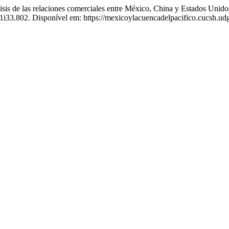
as relaciones comerciales entre México, China y Estados Unidos: d
11i33.802. Disponível em: https://mexicoylacuencadelpacifico.cucsh.ud