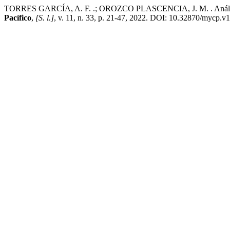
TORRES GARCÍA, A. F. .; OROZCO PLASCENCIA, J. M. . Análisis de l
Pacífico
,
[S. l.]
, v. 11, n. 33, p. 21-47, 2022. DOI: 10.32870/mycp.v