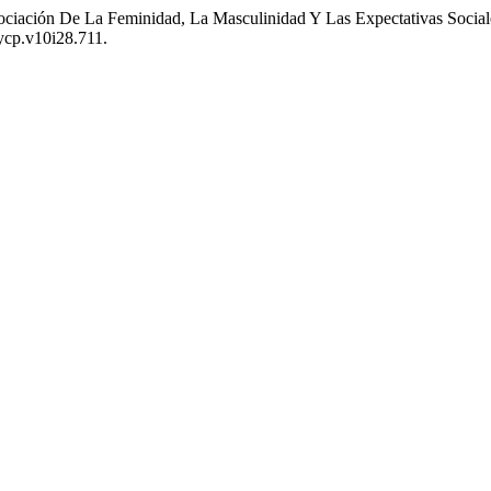
gociación De La Feminidad, La Masculinidad Y Las Expectativas Socia
mycp.v10i28.711.