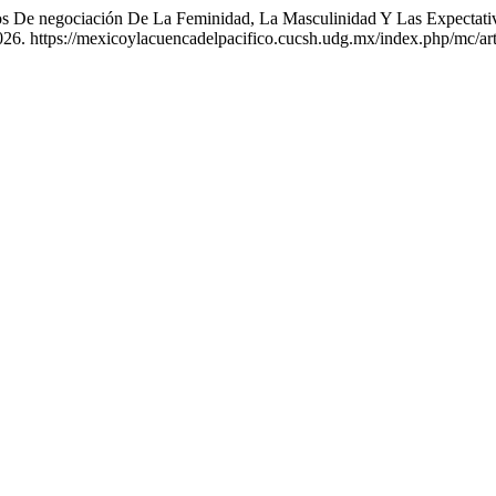
os De negociación De La Feminidad, La Masculinidad Y Las Expectati
26. https://mexicoylacuencadelpacifico.cucsh.udg.mx/index.php/mc/art