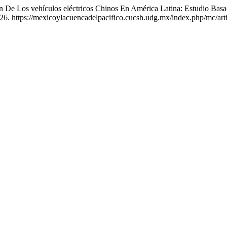
n De Los vehículos eléctricos Chinos En América Latina: Estudio Bas
026. https://mexicoylacuencadelpacifico.cucsh.udg.mx/index.php/mc/art