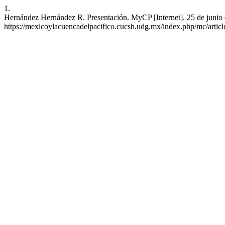
1.
Hernández Hernández R. Presentación. MyCP [Internet]. 25 de junio d
https://mexicoylacuencadelpacifico.cucsh.udg.mx/index.php/mc/artic