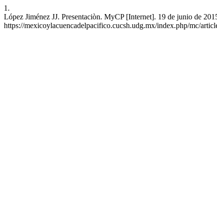
1.
López Jiménez JJ. Presentaciòn. MyCP [Internet]. 19 de junio de 2015
https://mexicoylacuencadelpacifico.cucsh.udg.mx/index.php/mc/artic