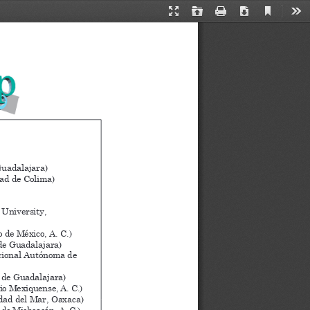
Current
Presentation
Open
Print
Download
Too
View
Mode
uadalajara)
ad de 
C
olima
)
University,
o de México, A. C.)
de
Guadalajara)
cional Autónoma de 
 de
Guadalajara)
io Mexiquense, A. C.)
dad del Mar, Oaxaca)
 de Michoacán, A. C.)