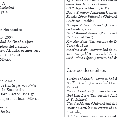
 de 
Juan José Ramírez Bonilla 
Sociedad
(El Colegio de México, A. C.)
Ayala
David Stemper 
(American Univers
Román López Villacaña 
(Universi
 
Américas, Puebla)
co
Enrique Valencia Lomelí 
(Univer
de
Guadalajara)
ez Hernández
Farid Kahhat Kahatt 
(Pontificia
re, 2007
Católica del Perú)
Kim Han Sang 
(Universidad de K
idad de Guadalajara
Corea del Sur)
ios del Pacífico
Manfred Mols 
(Universidad de M
Av. Alcalde, primer piso
Tani Hiroyuki 
(Universidad de S
 G, CP 44260
José Jaime López 
(Universidad d
 México
Cuerpo de árbitros
Yuriko Takahashi
 (Universidad 
 a l a j a r a
Emilio García
 (Universidad Crist
cias Sociales y Humanidades
México)
 de Extensión
Emma Mendoza
 (Universidad de
045, Sector Hidalgo
José Luis León
 (Universidad Aut
lajara, Jalisco, México
D. F., México)
Claudia Macías
 (Universidad de 
éxico
Beatriz Carrillo
 (University of T
Mexico
Australia)
Catalina Velázquez
 (Universidad