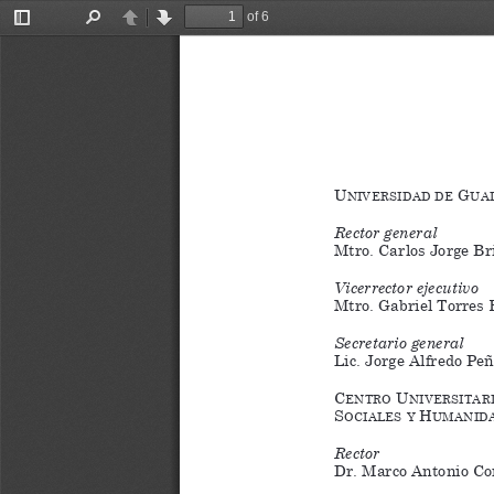
of 6
Toggle
Find
Previous
Next
Sidebar
U
 G
n i v e r s i d a d
d e
U a d
Rector general
Mtro. Carlos Jorge Br
Vicerrector ejecutivo
Mtro. Gabriel Torres 
Secretario general
Lic. Jorge Alfredo Pe
C
 U
e n t r o
n i v e r s i t a r 
s
 H
o C i a l e s
y
U m a n i d a
Rector
Dr. Marco Antonio Co