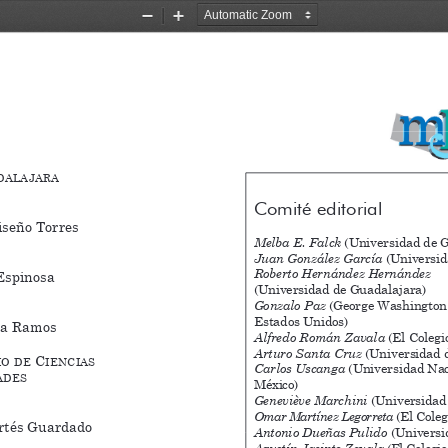
Zoom
Zoom
Out
In
 a l a j a r a
Comité editorial
iseño Torres
Melba E. Falck
 (Universidad de
G
Juan González García
(
Universid
Roberto Hernández Hernández
Espinosa
(Universidad de
Guadalajara)
Gonzalo Paz
 (George Washington 
Estados Unidos)
ña Ramos
Alfredo Román Zavala
 (El Colegi
Arturo Santa Cruz
 (Universidad 
 C
i o
d e
i e n
C i a s
Carlos Uscanga
 (Universidad Na
 d e s
México)
Geneviève Marchini 
(Universidad
Omar Martínez Legorreta 
(El Coleg
rtés Guardado
Antonio Dueñas Pulido 
(Universi
Agustín Jacinto Zavala 
(El Colegio