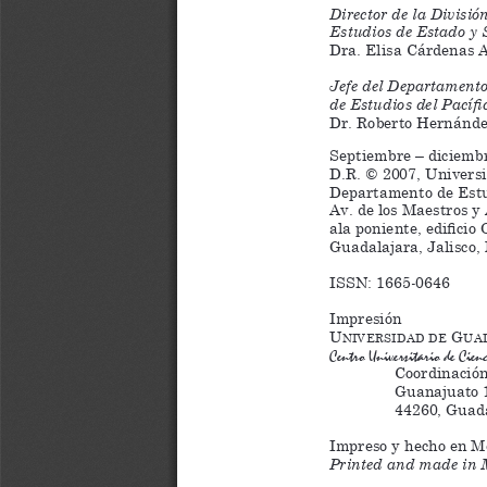
Director de la División
Estudios de Estado y 
Dra. Elisa Cárdenas 
Jefe del Departamento
de Estudios del Pacífi
Dr. Roberto Hernánd
Septiembre – diciemb
D.R. 
 2007, Univers
©
Departamento de Estud
Av. de los Maestros y 
ala poniente, edificio
Guadalajara, Jalisco,
ISSN: 1665-0646
Impresión
U
 G
n i v e r s i d a d
d e
U a d
Centro Universitario de Cien
Coordinación
Guanajuato 1
44260, Guada
Impreso y hecho en M
Printed and made in 