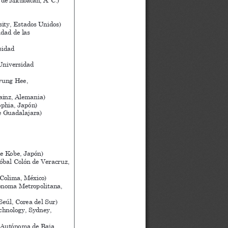
ity, Estados Unidos)
dad de las 
sidad 
 Universidad
yung Hee,
ainz, Alemania)
ophia, Japón)
e Guadalajara)
de Kobe, Japón)
óbal Colón de Veracruz, 
 Colima, México)
ónoma Metropolitana, 
Seúl, Corea del Sur)
echnology, Sydney,
 Autónoma de Baja