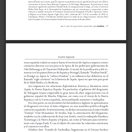
Aprovechando esta ocasión, quisiera expresar mi profundo y sincero agradecimiento por sus valiosos 
comentarios  al  doctor  Omar  Martínez  Legorreta,  de  El  Colegio  Mexiquense.  En  particular  le  estoy
sumamente agradecido al profesor Daisuke Kishi, mi amigo personal y colega, así como a la doctora
Melba  Falck  Reyes,  de  la  Universidad  de  Guadalajara,  por  sus  comentarios  y  cooperación,  y  sobre
todo por su amable invitación al “Seminario Internacional: Navegando el Pacífico. Japoneses, chinos 
y  filipinos  en  la  Nueva  España.  Siglos  xvi  y  xvii”,  celebrado  del  7  al  8  de  noviembre  de  2013  en
Guadalajara,  México.  Y  finalmente  también  aprecio  la  ayuda  de  mi  colega  mexicana,  doctora  Silvia
Lidia González, de la Universidad de Estudios Internacionales de Kanda (kuis).
Análisis     
17
Año 17, núm. 50 / mayo de 2014, especial sobre Japón 
Koichiro Yaginuma
rona española realizó su avance hasta el territorio de Japón y empezó a tener 
contactos directos con ese país en la época de los poderosos gobernantes de 
Oda Nobunaga y de Toyotomi Hideyoshi. A través de la predicación y del co-
mercio con los países ibéricos de España y Portugal, llamado “Nanban-boeki”, 
se divulgó en Japón la “cultura Nanban” y su influencia fue definitiva en el 
llamado “siglo cristiano” en la historia de Japón, época en que este país pasó 
de la Edad Media a la Moderna.
Así  empezaron  las  relaciones  diplomáticas  directas  y  dinámicas  entre  
Japón, la Nueva España y España. En particular, el gobierno del shogunato 
de  Tokugawa  Ieyasu  emprendió  la  gran  tarea  de  abrir  negociaciones  con  el  
gobierno  español  de  Manila,  Filipinas,  así  como  con  el  virrey  de  la  Nueva  
España y con la Corona española, intercambiando misiones o embajadas.
Por otra parte, en ese momento los holandeses e ingleses se aproximaron 
al  shogunato  sin  tocar  el  tema  religioso,  en  una  maniobra  política  dirigida  
contra los españoles. Posteriormente, en dichas circunstancias el señor feudal 
“Daimyo”  Date  Masamune  de  Sendai,  bajo  la  autorización  del  shogunato,  
también con la colaboración de fray Luis Sotelo, envió la embajada Hasekura 
Tsunenaga a la Nueva España y España, así como al Vaticano para entrevis
-
tarse con el papa Paulo V, con el objeto de concretar las relaciones amistosas 
y el comercio con ellos.
Tratado de Tordesillas, hegemonía en el Océano Pacífico 
Palabras clave: