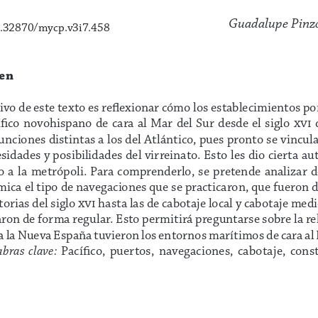
Guadalupe Pinz
.32870/mycp.v3i7.458
en
tivo de este texto es reflexionar cómo los establecimientos po
ífico  novohispano  de  cara  al  Mar  del  Sur  desde  el  siglo  xvi 
funciones distintas a los del Atlántico, pues pronto se vincul
esidades y posibilidades del virreinato. Esto les dio cierta a
  a  la  metrópoli.  Para  comprenderlo,  se  pretende  analizar  d
ica el tipo de navegaciones que se practicaron, que fueron d
orias del siglo xvi hasta las de cabotaje local y cabotaje medi
aron de forma regular. Esto permitirá preguntarse sobre la re
a la Nueva España tuvieron los entornos marítimos de cara al P
Pacífico,  puertos,  navegaciones,  cabotaje,  cons
bras  clave: