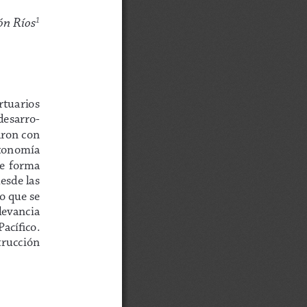
ón Ríos
1
rtuarios 
 desarro-
aron con 
utonomía 
e  forma  
esde las 
o que se 
levancia 
acífico.
trucción  