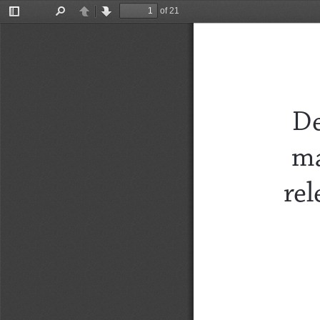
of 21
Toggle
Find
Previous
Next
Sidebar
De
ma
rel