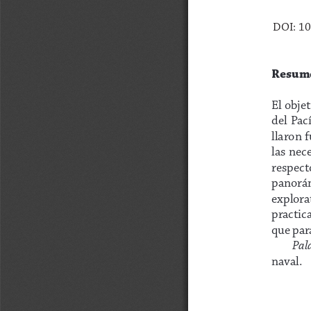
DOI: 10
Resum
El obje
del  Pac
llaron 
las nec
respecto
panorám
explorat
practic
que par
Pala
naval.