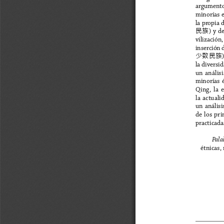
argumento 
minorías e
la propia d
民族
) y d
vilización
inserción d
少数民族
la diversid
un  análisis
minorías  é
Qing,  la  
la  actualid
un  análisis
de  los  pri
practicada
Palab
étnicas,