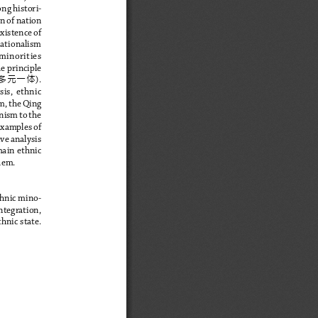
ong histori-
n of nation 
xistence of 
nationalism 
minorities  
e principle 
多元一体
). 
is,  ethnic  
m, the Qing 
ism to the 
examples of 
ve analysis 
main ethnic 
hem.
thnic mino-
ntegration, 
hnic state.