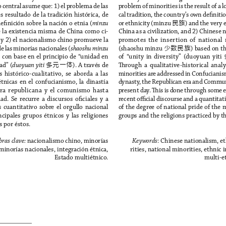
central asume que: 1) el problema de las 
problem of minorities is the result of a l
s resultado de la tradición histórica, de 
cal tradition, the country’s own definitio
民族
efinición sobre la nación o etnia (
or ethnicity (minzu 
) and the very e
minzu
e la existencia misma de China como ci-
China as a civilization, and 2) Chinese 
, y 2) el nacionalismo chino promueve la 
promotes  the  insertion  of  national  
少数民族
e las minorías nacionales (
(shaoshu minzu 
) based on th
shaoshu minzu
) con base en el principio de “unidad en 
of  “unity  in  diversity”  (duoyuan  yiti  
多元一体
ad” (
). A través de 
Through  a  qualitative-historical  analys
duoyuan yiti
  histórico-cualitativo,  se  aborda  a  las  
minorities are addressed in Confucianis
tnicas  en  el  confucianismo,  la  dinastía  
dynasty, the Republican era and Commun
era  republicana  y  el  comunismo  hasta  
present day. This is done through some 
ad.  Se  recurre  a  discursos  oficiales  y  a  
recent official discourse and a quantitati
  cuantitativo  sobre  el  orgullo  nacional  
of the degree of national pride of the 
ncipales  grupos  étnicos  y  las  religiones  
groups and the religions practiced by t
s por éstos.
nacionalismo chino, minorías 
: Chinese nationalism, e
ras clave: 
Keywords
 minorías nacionales, integración étnica, 
rities, national minorities, ethnic i
Estado multiétnico.
multi-et