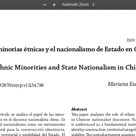
Zoom
Zoom
Out
In
ISSN
inorías étnicas y el nacionalismo de Estado en
hnic Minorities and State Nationalism in Ch
Mariana Es
.32870/myc
p.v12i34.788
Abstract
tículo  se  analiza  el  papel  de  las  mino-
This  paper  analyses  the  role  of  ethnic
s  en  el  discurso  nacionalista  chino.  Se  
in  Chinese  nationalist  discourse.  N
al  nacionalismo  como  un  instrumento  
is  understood  as  a  fundamental  instr
l  para  la  construcción  identitaria,  
identity construction, territorial integrit
territorial  y  estabilidad  del  Estado.  El  
stability. The central argument assumes t