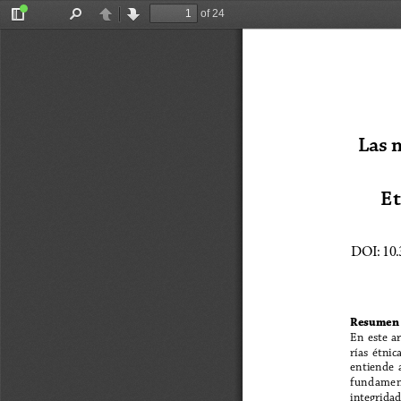
of 24
Toggle
Find
Previous
Next
Sidebar
Las m
Et
D
OI: 10
Resumen
En  este  ar
rías  étnica
entiende  
fundamenta
integridad  