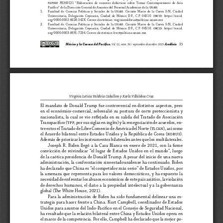
papime  PE300121  “Elaboración  de  recursos  didácticos  sobre  Temas  Contemporáneos  de  Asia
Pacífico” de la Dirección General de Asuntos del Personal Académico de la unam.
1.
Facultad  de  Ciencias  Políticas  y  Sociales  de  la  unam.  Circuito  Mario  de  la  Cueva  S/N,  Ciudad
Universitaria,  Delegación  Coyoacán,  Ciudad  de  México  D.F.,  C.P.  04510.  orcid
:  https://orcid.
org/0000-0002-6628-542X. Correo electrónico: virginiavaldivia@politicas.unam.mx
2.
Facultad  de  Ciencias  Políticas  y  Sociales  de  la  unam.  Circuito  Mario  de  la  Cueva  S/N,  Ciudad
Universitaria,  Delegación  Coyoacán,  Ciudad  de  México  D.F.,  C.P.  04510.  orcid
:  https://orcid.
org/0000-0003-0691-7234. Correo electrónico: kvc@politicas.unam.mx
México y la Cuenca del Pacífico. 
Análisis    
35
Vol. 12, núm. 36 / septiembre-diciembre 2023. 
Virginia Leticia Valdivia Caballero y Karla Villalobos Cruz
El mandato de Donald Trump fue controversial en distintos aspectos, pero 
en  el  económico-comercial,  sobresalió  su  postura  de  corte  proteccionista  y  
nacionalista,  la  cual  se  vio  reflejada  en  su  salida  del  Tratado  de  Asociación  
Transpacífico (tpp
, por sus siglas en inglés) y la renegociación de acuerdos, en-
tre estos el Tratado de Libre Comercio de América del Norte (tlcan), así como 
el Acuerdo bilateral entre Estados Unidos y la República de Corea (korus
). 
Además de priorizar los instrumentos bilaterales antes que los multilaterales.
Joseph  R.  Biden  llegó  a  la  Casa  Blanca  en  enero  de  2021,  con  la  firme  
convicción  de  reivindicar  “el  lugar  de  Estados  Unidos  en  el  mundo”,  luego  
de la caótica presidencia de Donald Trump. A pesar del inicio de una nueva 
administración, la confrontación sinoestadounidense ha continuado. Biden 
ha declarado que China es “el competidor más serio” de Estados Unidos, por 
la  amenaza  que  representa  para  los  valores  democráticos,  y  ha  expuesto  la  
necesidad de enfrentar los abusos económicos de este país asiático, la violación 
de derechos humanos, el daño a la propiedad intelectual y a la gobernanza 
global (The White House, 2021).
Para  la  administración  de  Biden  ha  sido  fundamental  delinear  una  es
-
trategia para hacer frente a China. Kurt Campbell, coordinador de Estados 
Unidos para asuntos del Indo-Pacífico en el Consejo de Seguridad Nacional, 
ha resaltado que la relación bilateral entre China y Estados Unidos opera en 
el marco de la competencia. Por ello, Campbell ha declarado que la mejor po-