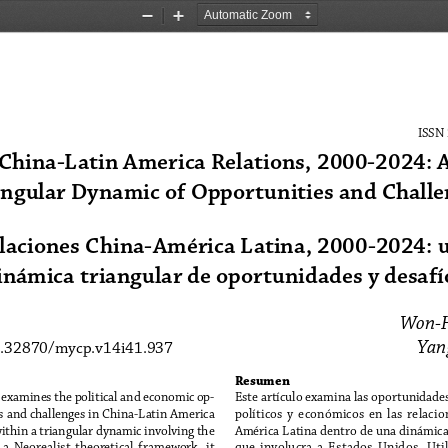
Zoom
Zoom
Out
In
ISSN
China-Latin America Relations, 2000-2024: A
angular Dynamic of Opportunities and Challe
laciones China-América Latina, 2000-2024: 
inámica triangular de oportunidades y desafí
Won-
Yan
0.32870/mycp.v14i41.937
Resumen
 examines the political and economic op-
Este artículo examina las oportunidades
s and challenges in China-Latin America 
políticos  y  económicos  en  las  relaci
within a triangular dynamic involving the 
América Latina dentro de una dinámica 
  a  Neorealist  theoretical  framework,  it
que  involucra  a  Estados  Unidos.  Util