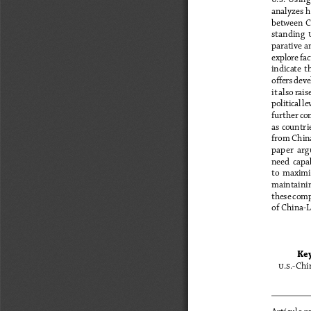
analyzes 
between C
standing  u
parative an
explore fac
indicate  t
offers dev
it also rai
political l
further com
as countri
from China 
paper  arg
need  capab
to  maximi
maintainin
these compl
of China-L
Ke
u.s.-Chin
Artículo r