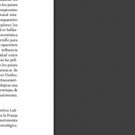
 los países 
compromiso 
ional  esta-
comparativo 
xplorar  los  
Los  hallaz
-
  económica  
rollo  para  
cupaciones  
  influencia  
lidad  entre  
s las polí-
 los países 
nómicos  de  
dos Unidos. 
atinoameri-
adoptar una 
ventajas de 
 autonomía.
érica Lati-
a la Franja 
, autonomía 
estratégica.