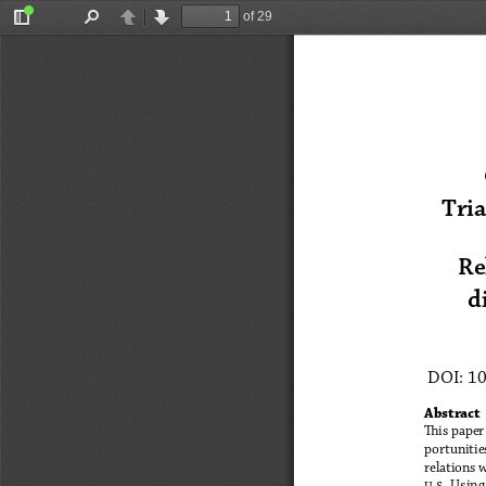
of 29
Toggle
Find
Previous
Next
Sidebar
Tri
Re
d
DOI: 1
Abstract
This paper
portunitie
relations 
u.s.  Using