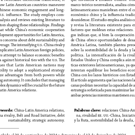
how Latin American countries maneuver
marco teórico neorrealista, analiza cómo
hinese economic engagement and long-
latinoamericanos maniobran entre el 
.s.  influence.  The  study  employs  com-
económico  chino  y  la  influencia  tradic
alysis and reviews existing literature to 
dounidense. El estudio emplea análisis 
tors shaping these relationships. Findings 
y  revisa  la  literatura  existente  para  e
hat  while  China’s  economic  cooperation
factores  que  moldean  estas  relaciones.  
elopment opportunities for Latin America, 
gos  indican  que,  si  bien  la  cooperación
ses concerns about debt sustainability and 
de  China  ofrece  oportunidades  de  desar
everage. The intensifying u.s.-China rivalry 
América  Latina,  también  plantea  preo
plicates Latin American foreign policies, 
sobre  la  sostenibilidad  de  la  deuda  y  la
es attempt to balance economic benefits 
política.  La  intensificación  de  la  riva
against historical ties with the u.s. The 
Estados Unidos y China complica aún má
ues  that  Latin  American  nations  may
ticas exteriores latinoamericanas, ya que
ility  to  adopt  a  sophisticated  strategy
intentan  equilibrar  los  beneficios  eco
ze  advantages  from  both  powers  while
China con los lazos históricos con Esta
g autonomy. It concludes that managing 
El artículo argumenta que las naciones l
ex dynamics will be crucial for the future 
canas podrían necesitar la capacidad de 
atin America relations.
estrategia sofisticada para maximizar las 
ambas potencias mientras mantienen su
ywords:
Palabras clave:
 China-Latin America relations, 
 relaciones China-Am
a rivalry, Belt and Road Initiative, debt 
na, rivalidad ee. uu.-China, Iniciativ
sustainability, strategic autonomy.
y la Ruta, sostenibilidad de la deuda
ecibido el 30 de septiembre de 2024 y dictaminado el 12 de diciembre de 2024.