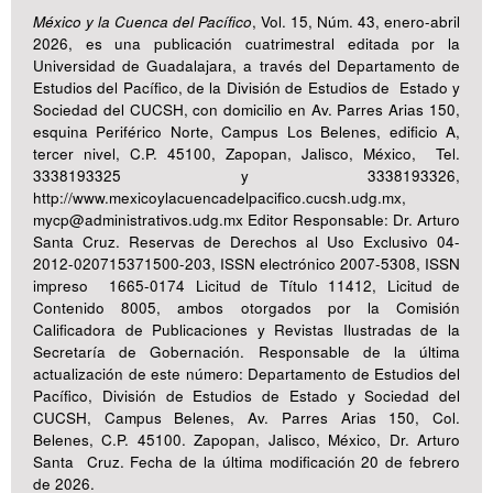
México y la Cuenca del Pacífico
, Vol. 15, Núm. 43, enero-abril
2026, es una publicación cuatrimestral editada por la
Universidad de Guadalajara, a través del Departamento de
Estudios del Pacífico, de la División de Estudios de Estado y
Sociedad del CUCSH, con domicilio en Av. Parres Arias 150,
esquina Periférico Norte, Campus Los Belenes, edificio A,
tercer nivel, C.P. 45100, Zapopan, Jalisco, México, Tel.
3338193325 y 3338193326,
http://www.mexicoylacuencadelpacifico.cucsh.udg.mx,
mycp@administrativos.udg.mx Editor Responsable: Dr. Arturo
Santa Cruz. Reservas de Derechos al Uso Exclusivo 04-
2012-020715371500-203, ISSN electrónico 2007-5308, ISSN
impreso 1665-0174 Licitud de Título 11412, Licitud de
Contenido 8005, ambos otorgados por la Comisión
Calificadora de Publicaciones y Revistas Ilustradas de la
Secretaría de Gobernación. Responsable de la última
actualización de este número: Departamento de Estudios del
Pacífico, División de Estudios de Estado y Sociedad del
CUCSH, Campus Belenes, Av. Parres Arias 150, Col.
Belenes, C.P. 45100. Zapopan, Jalisco, México, Dr. Arturo
Santa Cruz. Fecha de la última modificación 20 de febrero
de 2026.