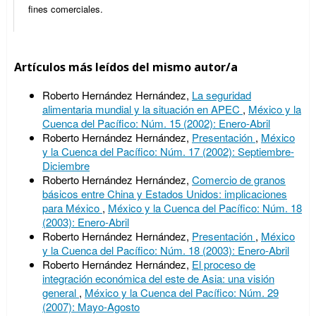
fines comerciales.
Artículos más leídos del mismo autor/a
Roberto Hernández Hernández,
La seguridad
alimentaria mundial y la situación en APEC
,
México y la
Cuenca del Pacífico: Núm. 15 (2002): Enero-Abril
Roberto Hernández Hernández,
Presentación
,
México
y la Cuenca del Pacífico: Núm. 17 (2002): Septiembre-
Diciembre
Roberto Hernández Hernández,
Comercio de granos
básicos entre China y Estados Unidos: implicaciones
para México
,
México y la Cuenca del Pacífico: Núm. 18
(2003): Enero-Abril
Roberto Hernández Hernández,
Presentación
,
México
y la Cuenca del Pacífico: Núm. 18 (2003): Enero-Abril
Roberto Hernández Hernández,
El proceso de
integración económica del este de Asia: una visión
general
,
México y la Cuenca del Pacífico: Núm. 29
(2007): Mayo-Agosto