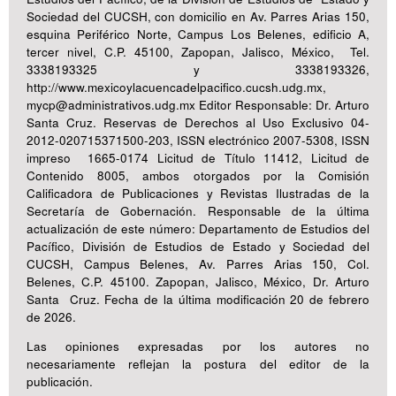
Sociedad del CUCSH, con domicilio en Av. Parres Arias 150,
esquina Periférico Norte, Campus Los Belenes, edificio A,
tercer nivel, C.P. 45100, Zapopan, Jalisco, México, Tel.
3338193325 y 3338193326,
http://www.mexicoylacuencadelpacifico.cucsh.udg.mx,
mycp@administrativos.udg.mx Editor Responsable: Dr. Arturo
Santa Cruz. Reservas de Derechos al Uso Exclusivo 04-
2012-020715371500-203, ISSN electrónico 2007-5308, ISSN
impreso 1665-0174 Licitud de Título 11412, Licitud de
Contenido 8005, ambos otorgados por la Comisión
Calificadora de Publicaciones y Revistas Ilustradas de la
Secretaría de Gobernación. Responsable de la última
actualización de este número: Departamento de Estudios del
Pacífico, División de Estudios de Estado y Sociedad del
CUCSH, Campus Belenes, Av. Parres Arias 150, Col.
Belenes, C.P. 45100. Zapopan, Jalisco, México, Dr. Arturo
Santa Cruz. Fecha de la última modificación 20 de febrero
de 2026.
Las opiniones expresadas por los autores no
necesariamente reflejan la postura del editor de la
publicación.