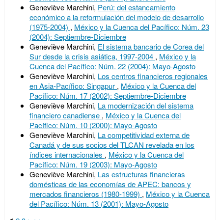
Geneviève Marchini,
Perú: del estancamiento
económico a la reformulación del modelo de desarrollo
(1975-2004)
,
México y la Cuenca del Pacífico: Núm. 23
(2004): Septiembre-Diciembre
Geneviève Marchini,
El sistema bancario de Corea del
Sur desde la crisis asiática, 1997-2004
,
México y la
Cuenca del Pacífico: Núm. 22 (2004): Mayo-Agosto
Geneviève Marchini,
Los centros financieros regionales
en Asia-Pacífico: Singapur
,
México y la Cuenca del
Pacífico: Núm. 17 (2002): Septiembre-Diciembre
Geneviève Marchini,
La modernización del sistema
financiero canadiense
,
México y la Cuenca del
Pacífico: Núm. 10 (2000): Mayo-Agosto
Geneviève Marchini,
La competitividad externa de
Canadá y de sus socios del TLCAN revelada en los
índices internacionales
,
México y la Cuenca del
Pacífico: Núm. 19 (2003): Mayo-Agosto
Geneviève Marchini,
Las estructuras financieras
domésticas de las economías de APEC: bancos y
mercados financieros (1980-1999)
,
México y la Cuenca
del Pacífico: Núm. 13 (2001): Mayo-Agosto