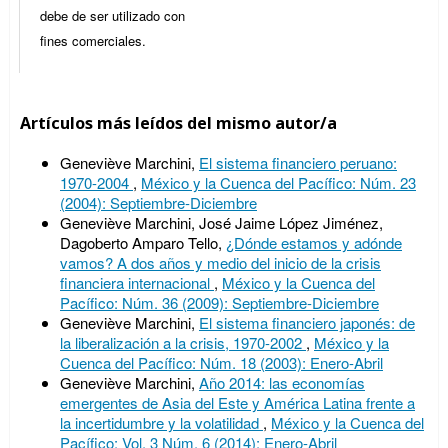
debe de ser utilizado con
fines comerciales.
Artículos más leídos del mismo autor/a
Geneviève Marchini,
El sistema financiero peruano:
1970-2004
,
México y la Cuenca del Pacífico: Núm. 23
(2004): Septiembre-Diciembre
Geneviève Marchini, José Jaime López Jiménez,
Dagoberto Amparo Tello,
¿Dónde estamos y adónde
vamos? A dos años y medio del inicio de la crisis
financiera internacional
,
México y la Cuenca del
Pacífico: Núm. 36 (2009): Septiembre-Diciembre
Geneviève Marchini,
El sistema financiero japonés: de
la liberalización a la crisis, 1970-2002
,
México y la
Cuenca del Pacífico: Núm. 18 (2003): Enero-Abril
Geneviève Marchini,
Año 2014: las economías
emergentes de Asia del Este y América Latina frente a
la incertidumbre y la volatilidad
,
México y la Cuenca del
Pacífico: Vol. 3 Núm. 6 (2014): Enero-Abril