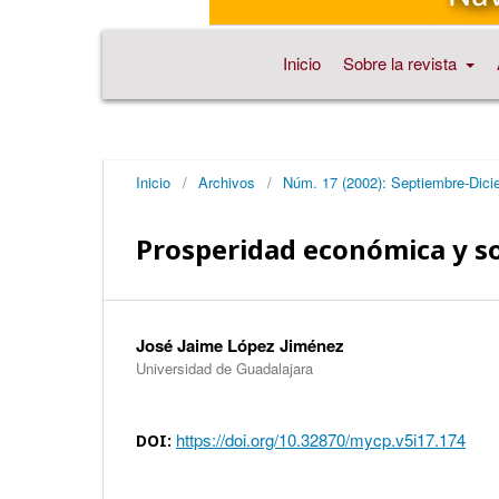
Inicio
Sobre la revista
Inicio
/
Archivos
/
Núm. 17 (2002): Septiembre-Dici
Prosperidad económica y so
José Jaime López Jiménez
Universidad de Guadalajara
https://doi.org/10.32870/mycp.v5i17.174
DOI: