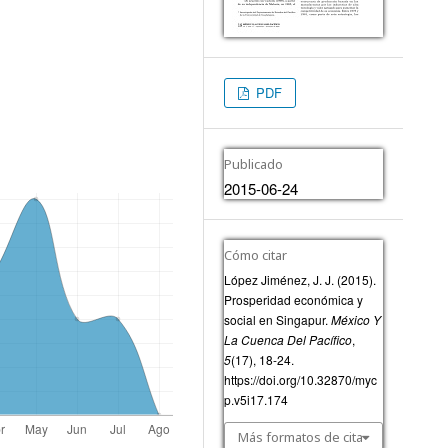
PDF
Publicado
2015-06-24
Cómo citar
López Jiménez, J. J. (2015).
Prosperidad económica y
social en Singapur.
México Y
La Cuenca Del Pacífico
,
5
(17), 18-24.
https://doi.org/10.32870/myc
p.v5i17.174
Más formatos de cita