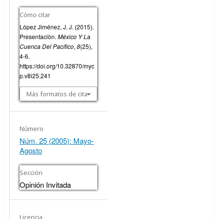
Cómo citar
López Jiménez, J. J. (2015).
Presentaciòn.
México Y La
Cuenca Del Pacífico
,
8
(25),
4-6.
https://doi.org/10.32870/myc
p.v8i25.241
Más formatos de cita
Número
Núm. 25 (2005): Mayo-
Agosto
Sección
Opinión Invitada
Licencia