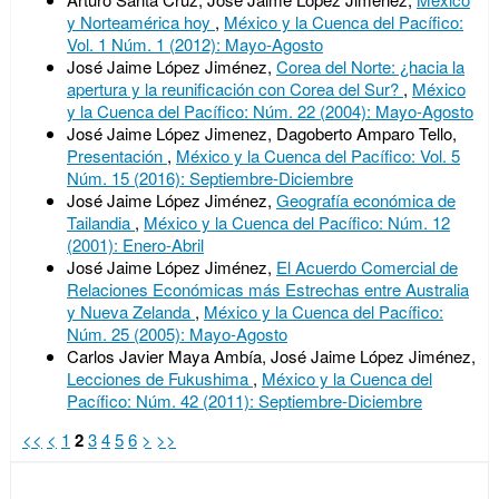
y Norteamérica hoy
,
México y la Cuenca del Pacífico:
Vol. 1 Núm. 1 (2012): Mayo-Agosto
José Jaime López Jiménez,
Corea del Norte: ¿hacia la
apertura y la reunificación con Corea del Sur?
,
México
y la Cuenca del Pacífico: Núm. 22 (2004): Mayo-Agosto
José Jaime López Jimenez, Dagoberto Amparo Tello,
Presentación
,
México y la Cuenca del Pacífico: Vol. 5
Núm. 15 (2016): Septiembre-Diciembre
José Jaime López Jiménez,
Geografía económica de
Tailandia
,
México y la Cuenca del Pacífico: Núm. 12
(2001): Enero-Abril
José Jaime López Jiménez,
El Acuerdo Comercial de
Relaciones Económicas más Estrechas entre Australia
y Nueva Zelanda
,
México y la Cuenca del Pacífico:
Núm. 25 (2005): Mayo-Agosto
Carlos Javier Maya Ambía, José Jaime López Jiménez,
Lecciones de Fukushima
,
México y la Cuenca del
Pacífico: Núm. 42 (2011): Septiembre-Diciembre
<<
<
1
2
3
4
5
6
>
>>