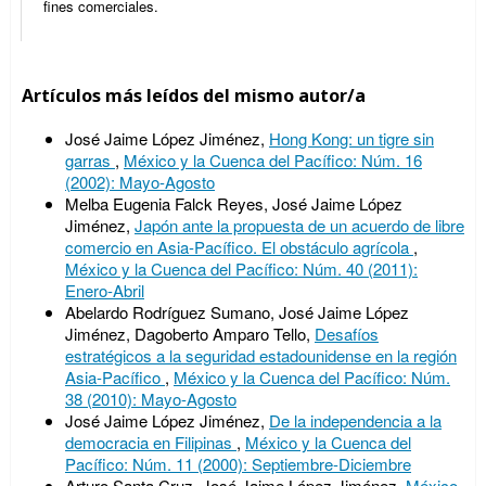
fines comerciales.
Artículos más leídos del mismo autor/a
José Jaime López Jiménez,
Hong Kong: un tigre sin
garras
,
México y la Cuenca del Pacífico: Núm. 16
(2002): Mayo-Agosto
Melba Eugenia Falck Reyes, José Jaime López
Jiménez,
Japón ante la propuesta de un acuerdo de libre
comercio en Asia-Pacífico. El obstáculo agrícola
,
México y la Cuenca del Pacífico: Núm. 40 (2011):
Enero-Abril
Abelardo Rodríguez Sumano, José Jaime López
Jiménez, Dagoberto Amparo Tello,
Desafíos
estratégicos a la seguridad estadounidense en la región
Asia-Pacífico
,
México y la Cuenca del Pacífico: Núm.
38 (2010): Mayo-Agosto
José Jaime López Jiménez,
De la independencia a la
democracia en Filipinas
,
México y la Cuenca del
Pacífico: Núm. 11 (2000): Septiembre-Diciembre
Arturo Santa Cruz, José Jaime López Jiménez,
México