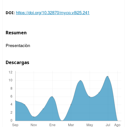
https://doi.org/10.32870/mycp.v8i25.241
DOI:
Resumen
Presentaciòn
Descargas