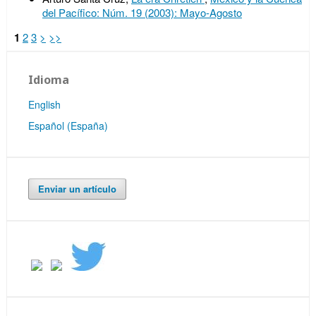
del Pacífico: Núm. 19 (2003): Mayo-Agosto
1
2
3
>
>>
Idioma
English
Español (España)
Enviar un artículo