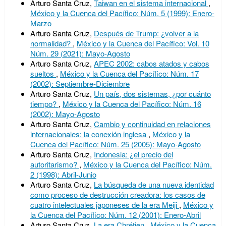
Arturo Santa Cruz,
Taiwan en el sistema internacional
,
México y la Cuenca del Pacífico: Núm. 5 (1999): Enero-
Marzo
Arturo Santa Cruz,
Después de Trump: ¿volver a la
normalidad?
,
México y la Cuenca del Pacífico: Vol. 10
Núm. 29 (2021): Mayo-Agosto
Arturo Santa Cruz,
APEC 2002: cabos atados y cabos
sueltos
,
México y la Cuenca del Pacífico: Núm. 17
(2002): Septiembre-Diciembre
Arturo Santa Cruz,
Un país, dos sistemas, ¿por cuánto
tiempo?
,
México y la Cuenca del Pacífico: Núm. 16
(2002): Mayo-Agosto
Arturo Santa Cruz,
Cambio y continuidad en relaciones
internacionales: la conexión inglesa
,
México y la
Cuenca del Pacífico: Núm. 25 (2005): Mayo-Agosto
Arturo Santa Cruz,
Indonesia: ¿el precio del
autoritarismo?
,
México y la Cuenca del Pacífico: Núm.
2 (1998): Abril-Junio
Arturo Santa Cruz,
La búsqueda de una nueva identidad
como proceso de destrucción creadora: los casos de
cuatro intelectuales japoneses de la era Meiji
,
México y
la Cuenca del Pacífico: Núm. 12 (2001): Enero-Abril
Arturo Santa Cruz,
La era Chrétien
,
México y la Cuenca