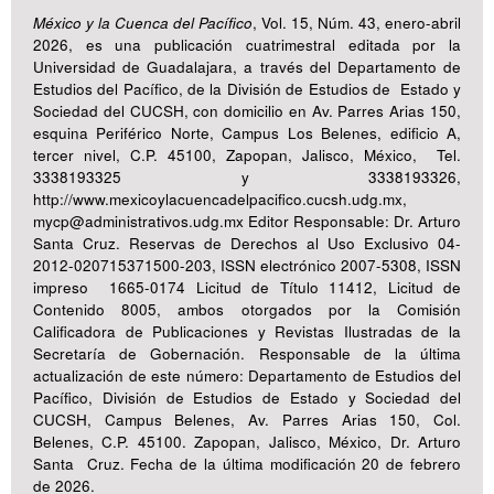
México y la Cuenca del Pacífico
, Vol. 15, Núm. 43, enero-abril
2026, es una publicación cuatrimestral editada por la
Universidad de Guadalajara, a través del Departamento de
Estudios del Pacífico, de la División de Estudios de Estado y
Sociedad del CUCSH, con domicilio en Av. Parres Arias 150,
esquina Periférico Norte, Campus Los Belenes, edificio A,
tercer nivel, C.P. 45100, Zapopan, Jalisco, México, Tel.
3338193325 y 3338193326,
http://www.mexicoylacuencadelpacifico.cucsh.udg.mx,
mycp@administrativos.udg.mx Editor Responsable: Dr. Arturo
Santa Cruz. Reservas de Derechos al Uso Exclusivo 04-
2012-020715371500-203, ISSN electrónico 2007-5308, ISSN
impreso 1665-0174 Licitud de Título 11412, Licitud de
Contenido 8005, ambos otorgados por la Comisión
Calificadora de Publicaciones y Revistas Ilustradas de la
Secretaría de Gobernación. Responsable de la última
actualización de este número: Departamento de Estudios del
Pacífico, División de Estudios de Estado y Sociedad del
CUCSH, Campus Belenes, Av. Parres Arias 150, Col.
Belenes, C.P. 45100. Zapopan, Jalisco, México, Dr. Arturo
Santa Cruz. Fecha de la última modificación 20 de febrero
de 2026.