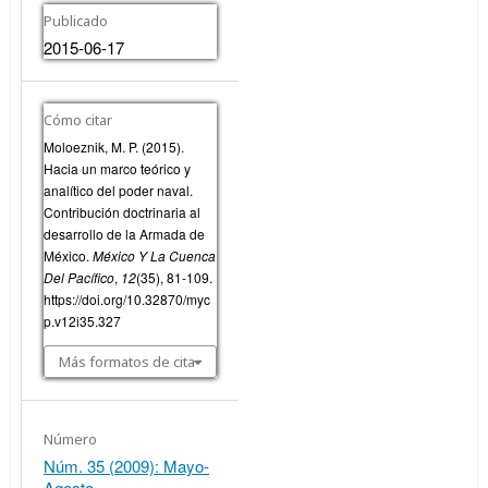
Publicado
2015-06-17
Cómo citar
Moloeznik, M. P. (2015).
Hacia un marco teórico y
analítico del poder naval.
Contribución doctrinaria al
desarrollo de la Armada de
México.
México Y La Cuenca
Del Pacífico
,
12
(35), 81-109.
https://doi.org/10.32870/myc
p.v12i35.327
Más formatos de cita
Número
Núm. 35 (2009): Mayo-
Agosto