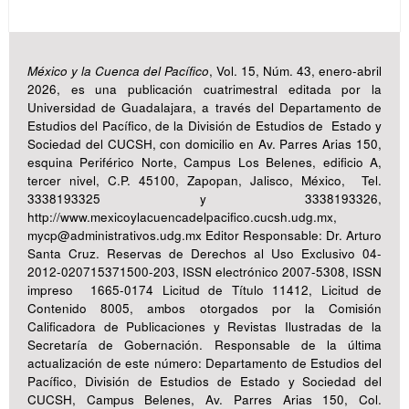
México y la Cuenca del Pacífico
, Vol. 15, Núm. 43, enero-abril
2026, es una publicación cuatrimestral editada por la
Universidad de Guadalajara, a través del Departamento de
Estudios del Pacífico, de la División de Estudios de Estado y
Sociedad del CUCSH, con domicilio en Av. Parres Arias 150,
esquina Periférico Norte, Campus Los Belenes, edificio A,
tercer nivel, C.P. 45100, Zapopan, Jalisco, México, Tel.
3338193325 y 3338193326,
http://www.mexicoylacuencadelpacifico.cucsh.udg.mx,
mycp@administrativos.udg.mx Editor Responsable: Dr. Arturo
Santa Cruz. Reservas de Derechos al Uso Exclusivo 04-
2012-020715371500-203, ISSN electrónico 2007-5308, ISSN
impreso 1665-0174 Licitud de Título 11412, Licitud de
Contenido 8005, ambos otorgados por la Comisión
Calificadora de Publicaciones y Revistas Ilustradas de la
Secretaría de Gobernación. Responsable de la última
actualización de este número: Departamento de Estudios del
Pacífico, División de Estudios de Estado y Sociedad del
CUCSH, Campus Belenes, Av. Parres Arias 150, Col.