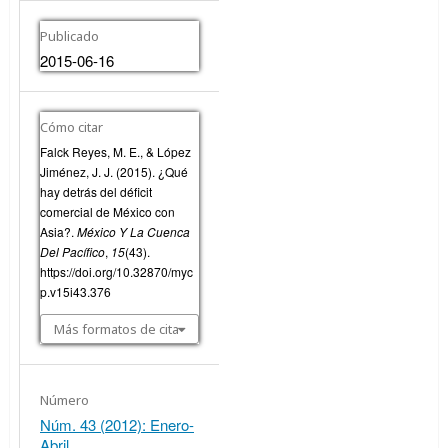
Publicado
2015-06-16
Cómo citar
Falck Reyes, M. E., & López
Jiménez, J. J. (2015). ¿Qué
hay detrás del déficit
comercial de México con
Asia?.
México Y La Cuenca
Del Pacífico
,
15
(43).
https://doi.org/10.32870/myc
p.v15i43.376
Más formatos de cita
Número
Núm. 43 (2012): Enero-
Abril