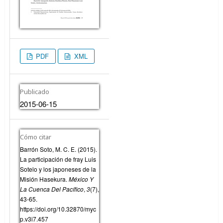
PDF
XML
Publicado
2015-06-15
Cómo citar
Barrón Soto, M. C. E. (2015).
La participación de fray Luis
Sotelo y los japoneses de la
Misión Hasekura.
México Y
La Cuenca Del Pacífico
,
3
(7),
43-65.
https://doi.org/10.32870/myc
p.v3i7.457