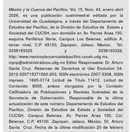
México y la Cuenca del Pacífico
, Vol. 15, Núm. 43, enero-abril
2026, es una publicación cuatrimestral editada por la
Universidad de Guadalajara, a través del Departamento de
Estudios del Pacífico, de la División de Estudios de Estado y
Sociedad del CUCSH, con domicilio en Av. Parres Arias 150,
esquina Periférico Norte, Campus Los Belenes, edificio A,
tercer nivel, C.P. 45100, Zapopan, Jalisco, México, Tel.
3338193325 y 3338193326,
http://www.mexicoylacuencadelpacifico.cucsh.udg.mx,
mycp@administrativos.udg.mx Editor Responsable: Dr. Arturo
Santa Cruz. Reservas de Derechos al Uso Exclusivo 04-
2012-020715371500-203, ISSN electrónico 2007-5308, ISSN
impreso 1665-0174 Licitud de Título 11412, Licitud de
Contenido 8005, ambos otorgados por la Comisión
Calificadora de Publicaciones y Revistas Ilustradas de la
Secretaría de Gobernación. Responsable de la última
actualización de este número: Departamento de Estudios del
Pacífico, División de Estudios de Estado y Sociedad del
CUCSH, Campus Belenes, Av. Parres Arias 150, Col.
Belenes, C.P. 45100. Zapopan, Jalisco, México, Dr. Arturo
Santa Cruz. Fecha de la última modificación 20 de febrero