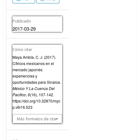
Publicado
2017-03-29
Cómo citar
Maya Ambía, C. J. (2017).
Cítricos mexicanos en el
mercado japonés:
experiencias y
oportunidades para Sinaloa.
México Y La Cuenca Del
Pacífico
,
6
(16), 107-142.
https://doi.org/10.32870/myc
p.v6i16.523
Más formatos de cita