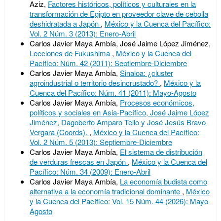
Aziz,
Factores históricos, políticos y culturales en la
transformación de Egipto en proveedor clave de cebolla
deshidratada a Japón
,
México y la Cuenca del Pacífico:
Vol. 2 Núm. 3 (2013): Enero-Abril
Carlos Javier Maya Ambía, José Jaime López Jiménez,
Lecciones de Fukushima
,
México y la Cuenca del
Pacífico: Núm. 42 (2011): Septiembre-Diciembre
Carlos Javier Maya Ambía,
Sinaloa: ¿cluster
agroindustrial o territorio desincrustado?
,
México y la
Cuenca del Pacífico: Núm. 41 (2011): Mayo-Agosto
Carlos Javier Maya Ambía,
Procesos económicos,
políticos y sociales en Asia-Pacífico, José Jaime López
Jiménez, Dagoberto Amparo Tello y José Jesús Bravo
Vergara (Coords).
,
México y la Cuenca del Pacífico:
Vol. 2 Núm. 5 (2013): Septiembre-Diciembre
Carlos Javier Maya Ambía,
El sistema de distribución
de verduras frescas en Japón
,
México y la Cuenca del
Pacífico: Núm. 34 (2009): Enero-Abril
Carlos Javier Maya Ambía,
La economía budista como
alternativa a la economía tradicional dominante
,
México
y la Cuenca del Pacífico: Vol. 15 Núm. 44 (2026): Mayo-
Agosto