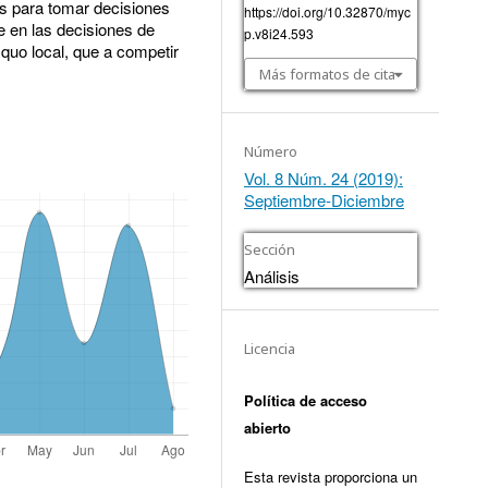
os para tomar decisiones
https://doi.org/10.32870/myc
 en las decisiones de
p.v8i24.593
 quo local, que a competir
Más formatos de cita
Número
Vol. 8 Núm. 24 (2019):
Septiembre-Diciembre
Sección
Análisis
Licencia
Política de acceso
abierto
Esta revista proporciona un