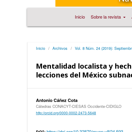
Inicio
Sobre la revista
Inicio
/
Archivos
/
Vol. 8 Núm. 24 (2019): Septiemb
Mentalidad localista y hech
lecciones del México subna
Antonio Cáñez Cota
Cátedras CONACYT-CIESAS Occidente-CIDIGLO
http://orcid.org/0000-0002-2473-5648
https://doi.org/10.32870/mycp.v8i24.593
DOI: