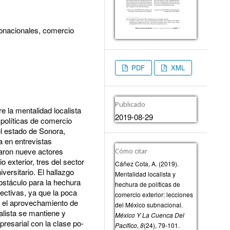
subnacionales, comercio
PDF
XML
Publicado
re la mentalidad localista
2019-08-29
políticas de comercio
el estado de Sonora,
 en entrevistas
taron nueve actores
Cómo citar
 exterior, tres del sector
Cáñez Cota, A. (2019).
iversitario. El hallazgo
Mentalidad localista y
obstáculo para la hechura
hechura de políticas de
fectivas, ya que la poca
comercio exterior: lecciones
e el aprovechamiento de
del México subnacional.
alista se mantiene y
México Y La Cuenca Del
presarial con la clase po-
Pacífico
,
8
(24), 79-101.