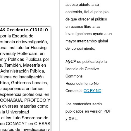
acceso abierto a su
contenido, fiel al principio
de que ofrecer al público
un acceso libre a las
AS Occidente-CIDIGLO
investigaciones ayuda a un
 por la Escuela de
mayor intercambio global
stancia de investigación,
al Institute for Housing
del conocimiento.
iversity Rotterdam, en
n y Políticas Públicas por
MyCP
se publica bajo la
s. También, Maestría en
licencia de Creative
Administración Pública,
Commons
líneas de investigación
blica, Gobiernos Locales,
Reconocimiento-No
mo experiencia en temas
Comercial
CC BY-NC
xperiencia profesional en
como CONAGUA, PROFECO Y
Los contenidos serán
n diversas materias como
publicados en versión PDF
n la Universidad
el Instituto Sonorense de
y XML.
rático CONACYT en CIESAS
nsorcio de Investigación y