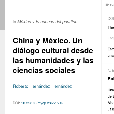
Co
DOI
in
México y la cuenca del pacífico
The
China y México. Un
Cop
diálogo cultural desde
Este
una
las humanidades y las
ciencias sociales
Auth
Ro
Roberto Hernández Hernández
Uni
de 
Alc
DOI:
10.32870/mycp.v8i22.594
Jal