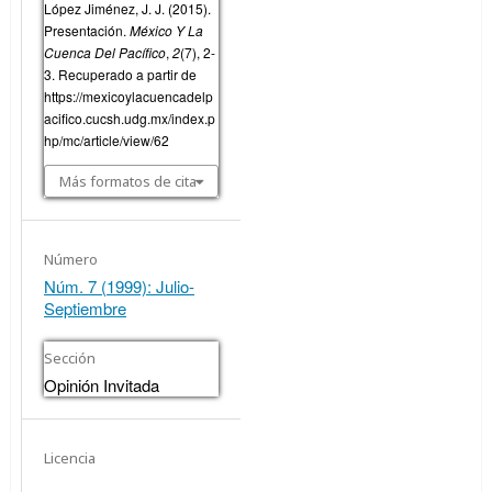
López Jiménez, J. J. (2015).
Presentación.
México Y La
Cuenca Del Pacífico
,
2
(7), 2-
3. Recuperado a partir de
https://mexicoylacuencadelp
acifico.cucsh.udg.mx/index.p
hp/mc/article/view/62
Más formatos de cita
Número
Núm. 7 (1999): Julio-
Septiembre
Sección
Opinión Invitada
Licencia