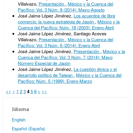
Villalvazo,
Presentación
,
México y la Cuenca del
Pacífico: Vol. 3 Núm. 8 (2014): Mayo-Agosto
José Jaime López Jiménez,
Los acuerdos de libre
comercio: la nueva estrategia de Japón
,
México y la
Cuenca del Pacífico: Núm. 18 (2003): Enero-Abril
José Jaime López Jiménez, Santiago Aceves
Villalvazo,
Presentación
,
México y la Cuenca del
Pacífico: Vol. 3 Núm. 6 (2014): Enero-Abril
José Jaime López Jiménez,
Presentación
,
México y la
Cuenca del Pacífico: Vol. 3 Núm. 7 (2014): Mayo
Número Especial de Japón
José Jaime López Jiménez,
La cuestión étnica y el
desarrollo político de Taiwan
,
México y la Cuenca del
Pacífico: Núm. 5 (1999): Enero-Marzo
<<
<
1
2
3
4
5
6
>
>>
Idioma
English
Español (España)