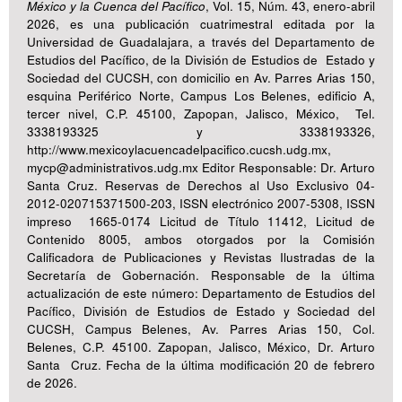
México y la Cuenca del Pacífico
, Vol. 15, Núm. 43, enero-abril
2026, es una publicación cuatrimestral editada por la
Universidad de Guadalajara, a través del Departamento de
Estudios del Pacífico, de la División de Estudios de Estado y
Sociedad del CUCSH, con domicilio en Av. Parres Arias 150,
esquina Periférico Norte, Campus Los Belenes, edificio A,
tercer nivel, C.P. 45100, Zapopan, Jalisco, México, Tel.
3338193325 y 3338193326,
http://www.mexicoylacuencadelpacifico.cucsh.udg.mx,
mycp@administrativos.udg.mx Editor Responsable: Dr. Arturo
Santa Cruz. Reservas de Derechos al Uso Exclusivo 04-
2012-020715371500-203, ISSN electrónico 2007-5308, ISSN
impreso 1665-0174 Licitud de Título 11412, Licitud de
Contenido 8005, ambos otorgados por la Comisión
Calificadora de Publicaciones y Revistas Ilustradas de la
Secretaría de Gobernación. Responsable de la última
actualización de este número: Departamento de Estudios del
Pacífico, División de Estudios de Estado y Sociedad del
CUCSH, Campus Belenes, Av. Parres Arias 150, Col.
Belenes, C.P. 45100. Zapopan, Jalisco, México, Dr. Arturo
Santa Cruz. Fecha de la última modificación 20 de febrero
de 2026.