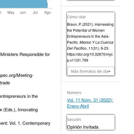
Cómo citar
Braun, P. (2021). Harnessing
the Potential of Women
Entrepreneurs in the Asia-
Pacific.
México Y La Cuenca
Del Pacífico
,
11
(31), 9-23.
inisters Responsible for
https://doi.org/10.32870/myc
p.v11i31.799
Más formatos de cita
apec.org/Meeting-
trade
Número
entrepreneurs in the
Vol. 11 Núm. 31 (2022):
Enero-Abril
 (Eds.), Innovating
Sección
ent: Vol. 1. Contemporary
Opinión Invitada