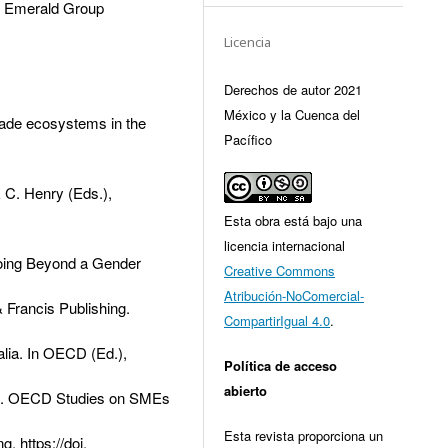
). Emerald Group
Licencia
1
Derechos de autor 2021
México y la Cuenca del
rade ecosystems in the
Pacífico
& C. Henry (Eds.),
Esta obra está bajo una
licencia internacional
oing Beyond a Gender
Creative Commons
Atribución-NoComercial-
 Francis Publishing.
CompartirIgual 4.0
.
ralia. In OECD (Ed.),
Política de acceso
abierto
ns. OECD Studies on SMEs
Esta revista proporciona un
. https://doi.