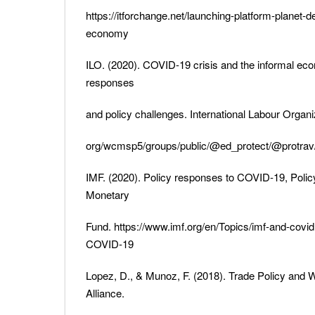
https://itforchange.net/launching-platform-planet-
economy
ILO. (2020). COVID-19 crisis and the informal e
responses
and policy challenges. International Labour Organiz
org/wcmsp5/groups/public/@ed_protect/@protrav
IMF. (2020). Policy responses to COVID-19, Policy
Monetary
Fund. https://www.imf.org/en/Topics/imf-and-covi
COVID-19
Lopez, D., & Munoz, F. (2018). Trade Policy and 
Alliance.