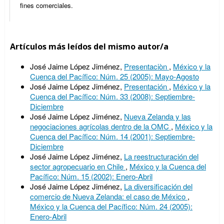
fines comerciales.
Artículos más leídos del mismo autor/a
José Jaime López Jiménez,
Presentaciòn
,
México y la
Cuenca del Pacífico: Núm. 25 (2005): Mayo-Agosto
José Jaime López Jiménez,
Presentación
,
México y la
Cuenca del Pacífico: Núm. 33 (2008): Septiembre-
Diciembre
José Jaime López Jiménez,
Nueva Zelanda y las
negociaciones agrícolas dentro de la OMC
,
México y la
Cuenca del Pacífico: Núm. 14 (2001): Septiembre-
Diciembre
José Jaime López Jiménez,
La reestructuración del
sector agropecuario en Chile
,
México y la Cuenca del
Pacífico: Núm. 15 (2002): Enero-Abril
José Jaime López Jiménez,
La diversificación del
comercio de Nueva Zelanda: el caso de México
,
México y la Cuenca del Pacífico: Núm. 24 (2005):
Enero-Abril