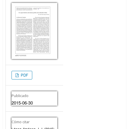
PDF
Publicado
2015-06-30
Cómo citar
López Jiménez, J. J. (2015).