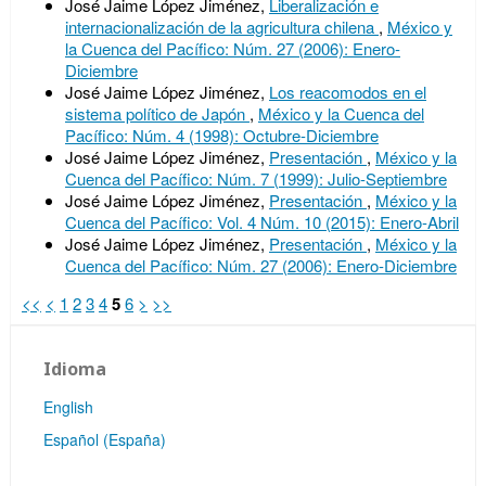
José Jaime López Jiménez,
Liberalización e
internacionalización de la agricultura chilena
,
México y
la Cuenca del Pacífico: Núm. 27 (2006): Enero-
Diciembre
José Jaime López Jiménez,
Los reacomodos en el
sistema político de Japón
,
México y la Cuenca del
Pacífico: Núm. 4 (1998): Octubre-Diciembre
José Jaime López Jiménez,
Presentación
,
México y la
Cuenca del Pacífico: Núm. 7 (1999): Julio-Septiembre
José Jaime López Jiménez,
Presentación
,
México y la
Cuenca del Pacífico: Vol. 4 Núm. 10 (2015): Enero-Abril
José Jaime López Jiménez,
Presentación
,
México y la
Cuenca del Pacífico: Núm. 27 (2006): Enero-Diciembre
<<
<
1
2
3
4
5
6
>
>>
Idioma
English
Español (España)