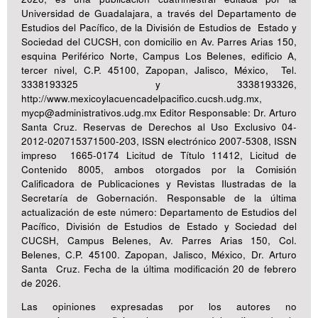
Universidad de Guadalajara, a través del Departamento de
Estudios del Pacífico, de la División de Estudios de Estado y
Sociedad del CUCSH, con domicilio en Av. Parres Arias 150,
esquina Periférico Norte, Campus Los Belenes, edificio A,
tercer nivel, C.P. 45100, Zapopan, Jalisco, México, Tel.
3338193325 y 3338193326,
http://www.mexicoylacuencadelpacifico.cucsh.udg.mx,
mycp@administrativos.udg.mx Editor Responsable: Dr. Arturo
Santa Cruz. Reservas de Derechos al Uso Exclusivo 04-
2012-020715371500-203, ISSN electrónico 2007-5308, ISSN
impreso 1665-0174 Licitud de Título 11412, Licitud de
Contenido 8005, ambos otorgados por la Comisión
Calificadora de Publicaciones y Revistas Ilustradas de la
Secretaría de Gobernación. Responsable de la última
actualización de este número: Departamento de Estudios del
Pacífico, División de Estudios de Estado y Sociedad del
CUCSH, Campus Belenes, Av. Parres Arias 150, Col.
Belenes, C.P. 45100. Zapopan, Jalisco, México, Dr. Arturo
Santa Cruz. Fecha de la última modificación 20 de febrero
de 2026.
Las opiniones expresadas por los autores no