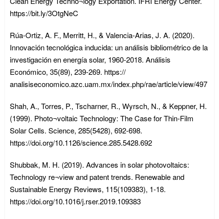
Clean Energy Techno¬logy Exportation. IFRI Energy Center.
https://bit.ly/3OtgNeC
Rúa-Ortiz, A. F., Merritt, H., & Valencia-Arias, J. A. (2020).
Innovación tecnológica inducida: un análisis bibliométrico de la
investigación en energía solar, 1960-2018. Análisis
Económico, 35(89), 239-269. https://
analisiseconomico.azc.uam.mx/index.php/rae/article/view/497
Shah, A., Torres, P., Tscharner, R., Wyrsch, N., & Keppner, H.
(1999). Photo¬voltaic Technology: The Case for Thin-Film
Solar Cells. Science, 285(5428), 692-698.
https://doi.org/10.1126/science.285.5428.692
Shubbak, M. H. (2019). Advances in solar photovoltaics:
Technology re¬view and patent trends. Renewable and
Sustainable Energy Reviews, 115(109383), 1-18.
https://doi.org/10.1016/j.rser.2019.109383