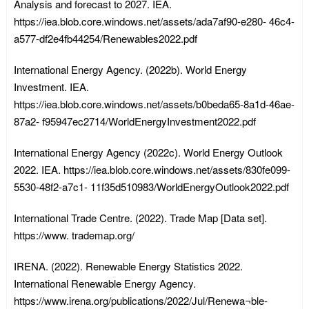
Analysis and forecast to 2027. IEA.
https://iea.blob.core.windows.net/assets/ada7af90-e280- 46c4-
a577-df2e4fb44254/Renewables2022.pdf
International Energy Agency. (2022b). World Energy
Investment. IEA.
https://iea.blob.core.windows.net/assets/b0beda65-8a1d-46ae-
87a2- f95947ec2714/WorldEnergyInvestment2022.pdf
International Energy Agency (2022c). World Energy Outlook
2022. IEA. https://iea.blob.core.windows.net/assets/830fe099-
5530-48f2-a7c1- 11f35d510983/WorldEnergyOutlook2022.pdf
International Trade Centre. (2022). Trade Map [Data set].
https://www. trademap.org/
IRENA. (2022). Renewable Energy Statistics 2022.
International Renewable Energy Agency.
https://www.irena.org/publications/2022/Jul/Renewa¬ble-