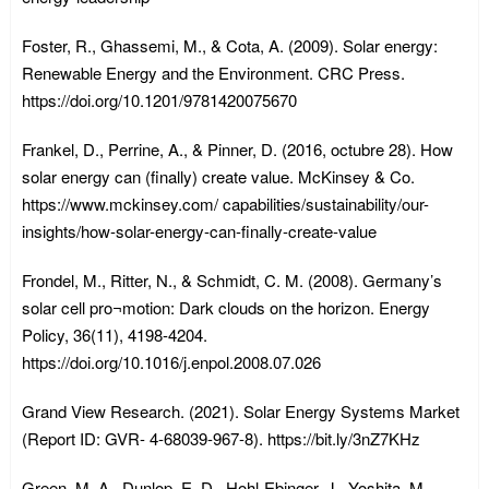
Foster, R., Ghassemi, M., & Cota, A. (2009). Solar energy:
Renewable Energy and the Environment. CRC Press.
https://doi.org/10.1201/9781420075670
Frankel, D., Perrine, A., & Pinner, D. (2016, octubre 28). How
solar energy can (finally) create value. McKinsey & Co.
https://www.mckinsey.com/ capabilities/sustainability/our-
insights/how-solar-energy-can-finally-create-value
Frondel, M., Ritter, N., & Schmidt, C. M. (2008). Germany’s
solar cell pro¬motion: Dark clouds on the horizon. Energy
Policy, 36(11), 4198-4204.
https://doi.org/10.1016/j.enpol.2008.07.026
Grand View Research. (2021). Solar Energy Systems Market
(Report ID: GVR- 4-68039-967-8). https://bit.ly/3nZ7KHz
Green, M. A., Dunlop, E. D., Hohl-Ebinger, J., Yoshita, M.,