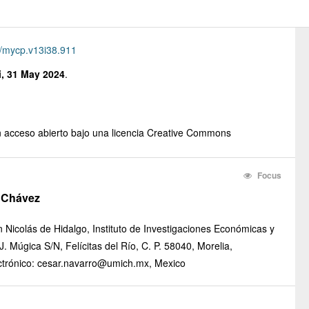
/mycp.v13i38.911
i, 31 May 2024
.
en acceso abierto bajo una licencia Creative Commons
Focus
 Chávez
Nicolás de Hidalgo, Instituto de Investigaciones Económicas y
. Múgica S/N, Felícitas del Río, C. P. 58040, Morelia,
ctrónico: cesar.navarro@umich.mx, Mexico