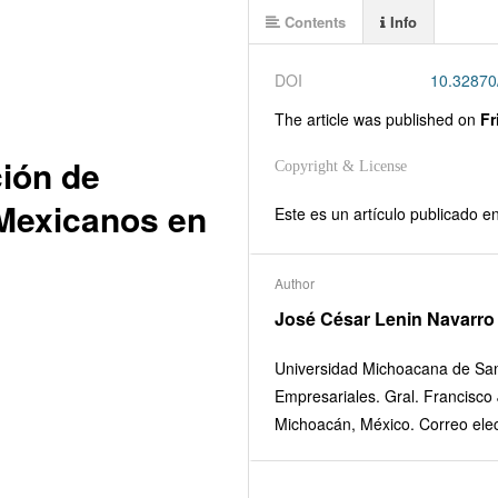
Contents
Info
DOI
10.32870
The article was
published on
Fr
ción de
Copyright & License
 Mexicanos en
Este es un artículo publicado 
Author
José César Lenin Navarro
Universidad Michoacana de San 
Empresariales. Gral. Francisco J
Michoacán, México. Correo ele