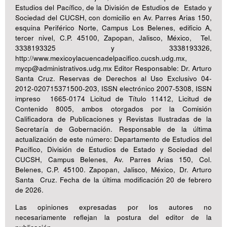
Estudios del Pacífico, de la División de Estudios de Estado y
Sociedad del CUCSH, con domicilio en Av. Parres Arias 150,
esquina Periférico Norte, Campus Los Belenes, edificio A,
tercer nivel, C.P. 45100, Zapopan, Jalisco, México, Tel.
3338193325 y 3338193326,
http://www.mexicoylacuencadelpacifico.cucsh.udg.mx,
mycp@administrativos.udg.mx Editor Responsable: Dr. Arturo
Santa Cruz. Reservas de Derechos al Uso Exclusivo 04-
2012-020715371500-203, ISSN electrónico 2007-5308, ISSN
impreso 1665-0174 Licitud de Título 11412, Licitud de
Contenido 8005, ambos otorgados por la Comisión
Calificadora de Publicaciones y Revistas Ilustradas de la
Secretaría de Gobernación. Responsable de la última
actualización de este número: Departamento de Estudios del
Pacífico, División de Estudios de Estado y Sociedad del
CUCSH, Campus Belenes, Av. Parres Arias 150, Col.
Belenes, C.P. 45100. Zapopan, Jalisco, México, Dr. Arturo
Santa Cruz. Fecha de la última modificación 20 de febrero
de 2026.
Las opiniones expresadas por los autores no
necesariamente reflejan la postura del editor de la