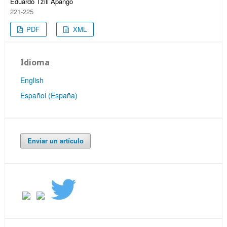
Eduardo Tzili Apango
221-225
PDF
XML
Idioma
English
Español (España)
Enviar un artículo