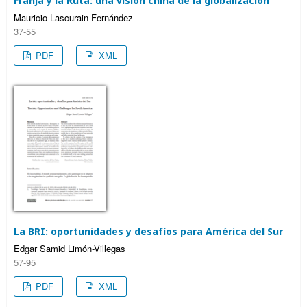
Franja y la Ruta: una visión china de la globalización
Mauricio Lascurain-Fernández
37-55
PDF
XML
La BRI: oportunidades y desafíos para América del Sur
Edgar Samid Limón-Villegas
57-95
PDF
XML