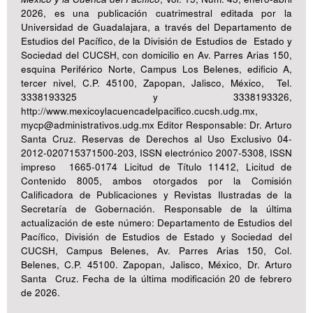
2026, es una publicación cuatrimestral editada por la
Universidad de Guadalajara, a través del Departamento de
Estudios del Pacífico, de la División de Estudios de Estado y
Sociedad del CUCSH, con domicilio en Av. Parres Arias 150,
esquina Periférico Norte, Campus Los Belenes, edificio A,
tercer nivel, C.P. 45100, Zapopan, Jalisco, México, Tel.
3338193325 y 3338193326,
http://www.mexicoylacuencadelpacifico.cucsh.udg.mx,
mycp@administrativos.udg.mx Editor Responsable: Dr. Arturo
Santa Cruz. Reservas de Derechos al Uso Exclusivo 04-
2012-020715371500-203, ISSN electrónico 2007-5308, ISSN
impreso 1665-0174 Licitud de Título 11412, Licitud de
Contenido 8005, ambos otorgados por la Comisión
Calificadora de Publicaciones y Revistas Ilustradas de la
Secretaría de Gobernación. Responsable de la última
actualización de este número: Departamento de Estudios del
Pacífico, División de Estudios de Estado y Sociedad del
CUCSH, Campus Belenes, Av. Parres Arias 150, Col.
Belenes, C.P. 45100. Zapopan, Jalisco, México, Dr. Arturo
Santa Cruz. Fecha de la última modificación 20 de febrero
de 2026.