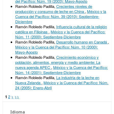
del Pacífico: Núm. 19 (2003): Mayo-Agosto
Ramón Robledo Padilla,
Crecientes niveles de
producción y consumo de leche en China
,
México y la
Cuenca del Pacífico: Núm. 39 (2010): Septiembre-
Diciembre
Ramón Robledo Padilla,
Influencia cultural de la religión
católica en Filipinas
,
México y la Cuenca del Pacífico:
Núm. 11 (2000): Septiembre-Diciembre
Ramón Robledo Padilla,
Desarrollo humano en Canadá
,
México y la Cuenca del Pacífico: Núm. 10 (2000):
Mayo-Agosto
Ramón Robledo Padilla,
Crecimiento económico y
población, alimentos, energía y medio ambiente: La
nueva agenda APEC
,
México y la Cuenca del Pacífico:
Núm. 14 (2001): Septiembre-Diciembre
Ramón Robledo Padilla,
La industria de la leche en
Nueva Zelanda
,
México y la Cuenca del Pacífico: Núm.
24 (2005): Enero-Abril
1
2
>
>>
Idioma