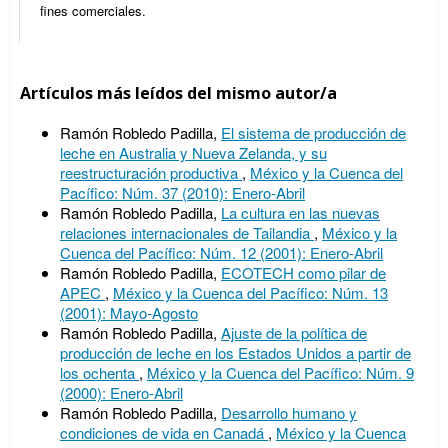
fines comerciales.
Artículos más leídos del mismo autor/a
Ramón Robledo Padilla,
El sistema de producción de
leche en Australia y Nueva Zelanda, y su
reestructuración productiva
,
México y la Cuenca del
Pacífico: Núm. 37 (2010): Enero-Abril
Ramón Robledo Padilla,
La cultura en las nuevas
relaciones internacionales de Tailandia
,
México y la
Cuenca del Pacífico: Núm. 12 (2001): Enero-Abril
Ramón Robledo Padilla,
ECOTECH como pilar de
APEC
,
México y la Cuenca del Pacífico: Núm. 13
(2001): Mayo-Agosto
Ramón Robledo Padilla,
Ajuste de la política de
producción de leche en los Estados Unidos a partir de
los ochenta
,
México y la Cuenca del Pacífico: Núm. 9
(2000): Enero-Abril
Ramón Robledo Padilla,
Desarrollo humano y
condiciones de vida en Canadá
,
México y la Cuenca