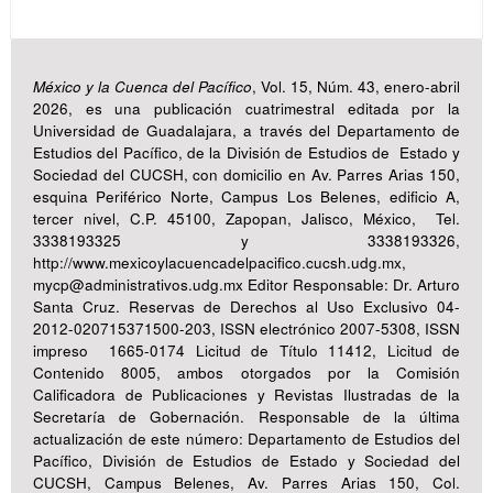
México y la Cuenca del Pacífico
, Vol. 15, Núm. 43, enero-abril
2026, es una publicación cuatrimestral editada por la
Universidad de Guadalajara, a través del Departamento de
Estudios del Pacífico, de la División de Estudios de Estado y
Sociedad del CUCSH, con domicilio en Av. Parres Arias 150,
esquina Periférico Norte, Campus Los Belenes, edificio A,
tercer nivel, C.P. 45100, Zapopan, Jalisco, México, Tel.
3338193325 y 3338193326,
http://www.mexicoylacuencadelpacifico.cucsh.udg.mx,
mycp@administrativos.udg.mx Editor Responsable: Dr. Arturo
Santa Cruz. Reservas de Derechos al Uso Exclusivo 04-
2012-020715371500-203, ISSN electrónico 2007-5308, ISSN
impreso 1665-0174 Licitud de Título 11412, Licitud de
Contenido 8005, ambos otorgados por la Comisión
Calificadora de Publicaciones y Revistas Ilustradas de la
Secretaría de Gobernación. Responsable de la última
actualización de este número: Departamento de Estudios del
Pacífico, División de Estudios de Estado y Sociedad del
CUCSH, Campus Belenes, Av. Parres Arias 150, Col.