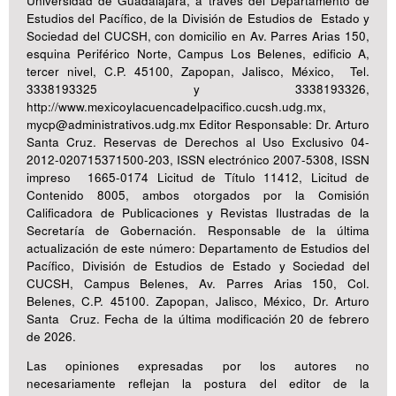
Universidad de Guadalajara, a través del Departamento de
Estudios del Pacífico, de la División de Estudios de Estado y
Sociedad del CUCSH, con domicilio en Av. Parres Arias 150,
esquina Periférico Norte, Campus Los Belenes, edificio A,
tercer nivel, C.P. 45100, Zapopan, Jalisco, México, Tel.
3338193325 y 3338193326,
http://www.mexicoylacuencadelpacifico.cucsh.udg.mx,
mycp@administrativos.udg.mx Editor Responsable: Dr. Arturo
Santa Cruz. Reservas de Derechos al Uso Exclusivo 04-
2012-020715371500-203, ISSN electrónico 2007-5308, ISSN
impreso 1665-0174 Licitud de Título 11412, Licitud de
Contenido 8005, ambos otorgados por la Comisión
Calificadora de Publicaciones y Revistas Ilustradas de la
Secretaría de Gobernación. Responsable de la última
actualización de este número: Departamento de Estudios del
Pacífico, División de Estudios de Estado y Sociedad del
CUCSH, Campus Belenes, Av. Parres Arias 150, Col.
Belenes, C.P. 45100. Zapopan, Jalisco, México, Dr. Arturo
Santa Cruz. Fecha de la última modificación 20 de febrero
de 2026.
Las opiniones expresadas por los autores no
necesariamente reflejan la postura del editor de la