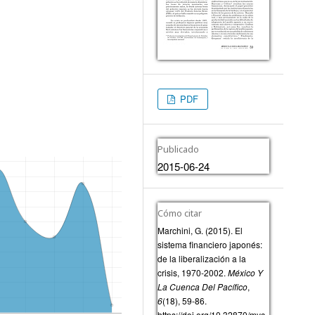
PDF
Publicado
2015-06-24
Cómo citar
Marchini, G. (2015). El
sistema financiero japonés:
de la liberalización a la
crisis, 1970-2002.
México Y
La Cuenca Del Pacífico
,
6
(18), 59-86.
https://doi.org/10.32870/myc