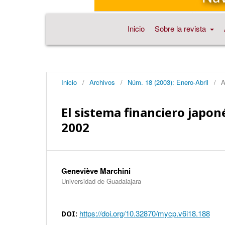
Inicio
Sobre la revista
Inicio
/
Archivos
/
Núm. 18 (2003): Enero-Abril
/
A
El sistema financiero japonés
2002
Geneviève Marchini
Universidad de Guadalajara
https://doi.org/10.32870/mycp.v6i18.188
DOI: