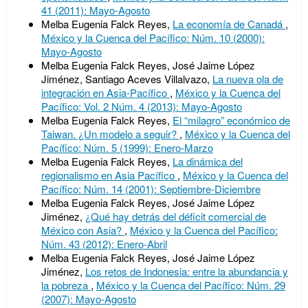
41 (2011): Mayo-Agosto
Melba Eugenia Falck Reyes,
La economía de Canadá
,
México y la Cuenca del Pacífico: Núm. 10 (2000):
Mayo-Agosto
Melba Eugenia Falck Reyes, José Jaime López
Jiménez, Santiago Aceves Villalvazo,
La nueva ola de
integración en Asia-Pacífico
,
México y la Cuenca del
Pacífico: Vol. 2 Núm. 4 (2013): Mayo-Agosto
Melba Eugenia Falck Reyes,
El “milagro” económico de
Taiwan. ¿Un modelo a seguir?
,
México y la Cuenca del
Pacífico: Núm. 5 (1999): Enero-Marzo
Melba Eugenia Falck Reyes,
La dinámica del
regionalismo en Asia Pacífico
,
México y la Cuenca del
Pacífico: Núm. 14 (2001): Septiembre-Diciembre
Melba Eugenia Falck Reyes, José Jaime López
Jiménez,
¿Qué hay detrás del déficit comercial de
México con Asia?
,
México y la Cuenca del Pacífico:
Núm. 43 (2012): Enero-Abril
Melba Eugenia Falck Reyes, José Jaime López
Jiménez,
Los retos de Indonesia: entre la abundancia y
la pobreza
,
México y la Cuenca del Pacífico: Núm. 29
(2007): Mayo-Agosto