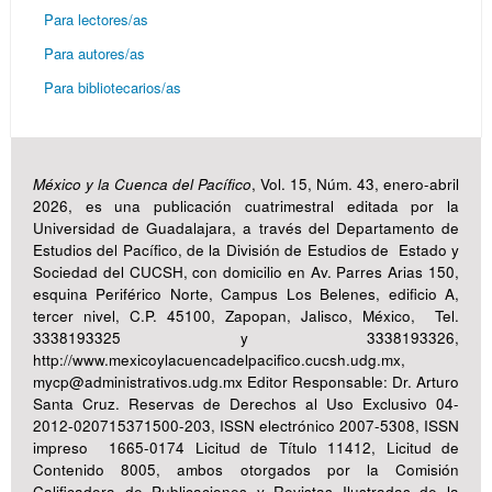
Para lectores/as
Para autores/as
Para bibliotecarios/as
México y la Cuenca del Pacífico
, Vol. 15, Núm. 43, enero-abril
2026, es una publicación cuatrimestral editada por la
Universidad de Guadalajara, a través del Departamento de
Estudios del Pacífico, de la División de Estudios de Estado y
Sociedad del CUCSH, con domicilio en Av. Parres Arias 150,
esquina Periférico Norte, Campus Los Belenes, edificio A,
tercer nivel, C.P. 45100, Zapopan, Jalisco, México, Tel.
3338193325 y 3338193326,
http://www.mexicoylacuencadelpacifico.cucsh.udg.mx,
mycp@administrativos.udg.mx Editor Responsable: Dr. Arturo
Santa Cruz. Reservas de Derechos al Uso Exclusivo 04-
2012-020715371500-203, ISSN electrónico 2007-5308, ISSN
impreso 1665-0174 Licitud de Título 11412, Licitud de
Contenido 8005, ambos otorgados por la Comisión
Calificadora de Publicaciones y Revistas Ilustradas de la