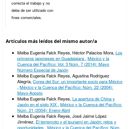
correcta el trabajo y no
debe de ser utilizado con
fines comerciales.
Artículos más leídos del mismo autor/a
Melba Eugenia Falck Reyes, Héctor Palacios Mora,
Los
primeros japoneses en Guadalajara
,
México y la
Cuenca del Pacífico: Vol. 3 Núm. 7 (2014): Mayo
Número Especial de Japón
Melba Eugenia Falck Reyes, Agustina Rodríguez
Alegría,
Corea del Sur: un importante socio para México
,
México y la Cuenca del Pacífico: Núm. 22 (2004):
Mayo-Agosto
Melba Eugenia Falck Reyes,
La apertura de China y
Japón en el siglo XIX
,
México y la Cuenca del Pacífico:
Núm. 21 (2004): Enero-Abril
Melba Eugenia Falck Reyes, José Jaime López
Jiménez,
El terremoto y el tsunami en Japón: retos y
oportunidades
,
México y la Cuenca del Pacífico: Núm.