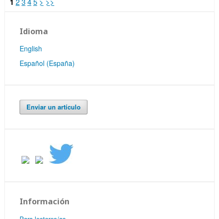
1
2
3
4
5
>
>>
Idioma
English
Español (España)
Enviar un artículo
Información
Para lectores/as