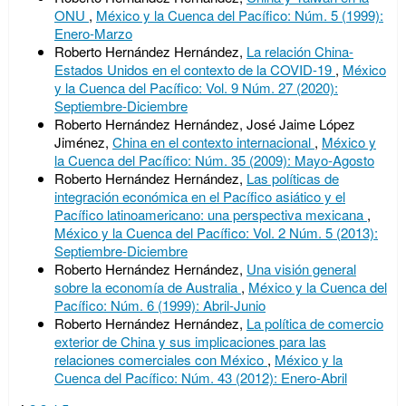
ONU
,
México y la Cuenca del Pacífico: Núm. 5 (1999):
Enero-Marzo
Roberto Hernández Hernández,
La relación China-
Estados Unidos en el contexto de la COVID-19
,
México
y la Cuenca del Pacífico: Vol. 9 Núm. 27 (2020):
Septiembre-Diciembre
Roberto Hernández Hernández, José Jaime López
Jiménez,
China en el contexto internacional
,
México y
la Cuenca del Pacífico: Núm. 35 (2009): Mayo-Agosto
Roberto Hernández Hernández,
Las políticas de
integración económica en el Pacífico asiático y el
Pacífico latinoamericano: una perspectiva mexicana
,
México y la Cuenca del Pacífico: Vol. 2 Núm. 5 (2013):
Septiembre-Diciembre
Roberto Hernández Hernández,
Una visión general
sobre la economía de Australia
,
México y la Cuenca del
Pacífico: Núm. 6 (1999): Abril-Junio
Roberto Hernández Hernández,
La política de comercio
exterior de China y sus implicaciones para las
relaciones comerciales con México
,
México y la
Cuenca del Pacífico: Núm. 43 (2012): Enero-Abril