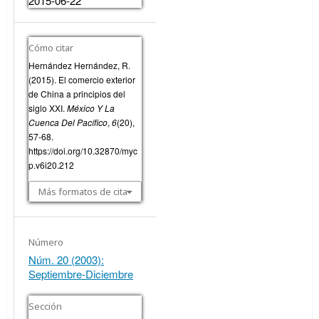
2015-06-22
Cómo citar
Hernández Hernández, R.
(2015). El comercio exterior
de China a principios del
siglo XXI.
México Y La
Cuenca Del Pacífico
,
6
(20),
57-68.
https://doi.org/10.32870/myc
p.v6i20.212
Más formatos de cita
Número
Núm. 20 (2003):
Septiembre-Diciembre
Sección