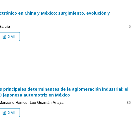
trónico en China y México: surgimiento, evolución y
García
5
XML
os principales determinantes de la aglomeración industrial: el
ED japonesa automotriz en México
h Manzano-Ramos, Leo Guzmán-Anaya
85
XML