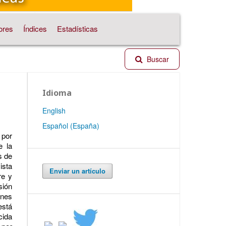
ores
Índices
Estadísticas
Buscar
Idioma
English
Español (España)
 por
e la
s de
ista
Enviar un artículo
re y
sión
ones
está
cida