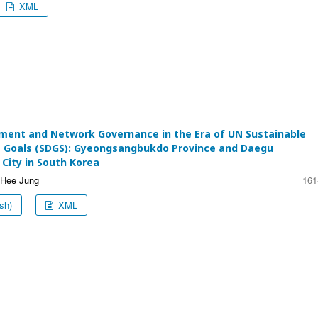
XML
ment and Network Governance in the Era of UN Sustainable
Goals (SDGS): Gyeongsangbukdo Province and Daegu
City in South Korea
-Hee Jung
161
sh)
XML