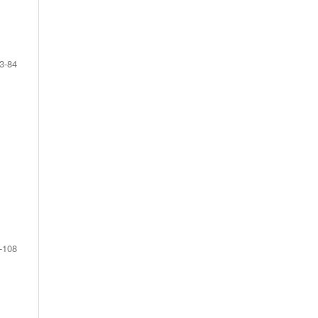
3-84
-108