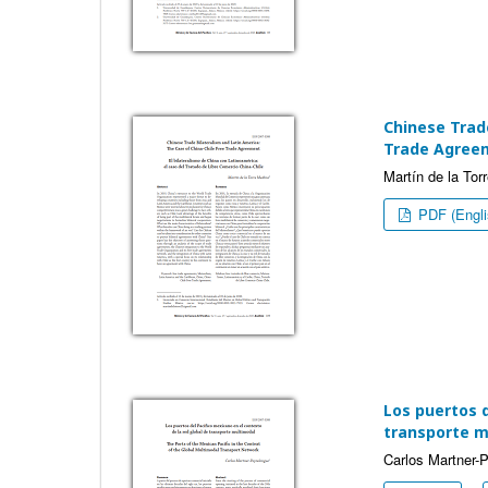
Chinese Trade
Trade Agree
Martín de la Tor
PDF (Engli
Los puertos d
transporte m
Carlos Martner-