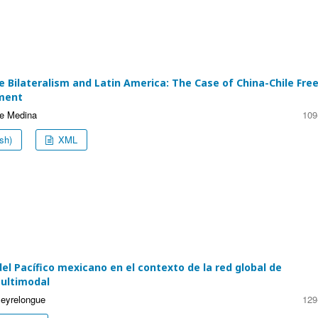
 Bilateralism and Latin America: The Case of China-Chile Fre
ment
re Medina
109
sh)
XML
el Pacífico mexicano en el contexto de la red global de
ultimodal
Peyrelongue
129