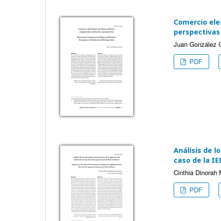
Comercio elec
perspectivas
Juan González 
PDF
Análisis de l
caso de la I
Cinthia Dinora
PDF