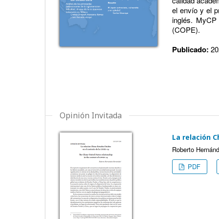
calidad académ
el envío y el 
inglés. MyCP 
(COPE).
Publicado:
20
Opinión Invitada
La relación 
Roberto Hernán
PDF