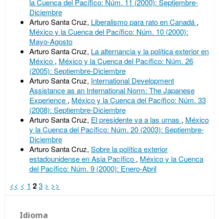
la Cuenca del Pacífico: Núm. 11 (2000): Septiembre-
Diciembre
Arturo Santa Cruz,
Liberalismo para rato en Canadá
,
México y la Cuenca del Pacífico: Núm. 10 (2000):
Mayo-Agosto
Arturo Santa Cruz,
La alternancia y la política exterior en
México
,
México y la Cuenca del Pacífico: Núm. 26
(2005): Septiembre-Diciembre
Arturo Santa Cruz,
International Development
Assistance as an International Norm: The Japanese
Experience
,
México y la Cuenca del Pacífico: Núm. 33
(2008): Septiembre-Diciembre
Arturo Santa Cruz,
El presidente va a las urnas
,
México
y la Cuenca del Pacífico: Núm. 20 (2003): Septiembre-
Diciembre
Arturo Santa Cruz,
Sobre la política exterior
estadounidense en Asia Pacífico
,
México y la Cuenca
del Pacífico: Núm. 9 (2000): Enero-Abril
<<
<
1
2
3
>
>>
Idioma