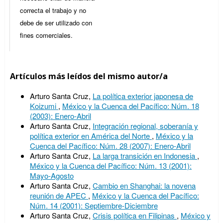
correcta el trabajo y no
debe de ser utilizado con
fines comerciales.
Artículos más leídos del mismo autor/a
Arturo Santa Cruz,
La política exterior japonesa de
Koizumi
,
México y la Cuenca del Pacífico: Núm. 18
(2003): Enero-Abril
Arturo Santa Cruz,
Integración regional, soberanía y
política exterior en América del Norte
,
México y la
Cuenca del Pacífico: Núm. 28 (2007): Enero-Abril
Arturo Santa Cruz,
La larga transición en Indonesia
,
México y la Cuenca del Pacífico: Núm. 13 (2001):
Mayo-Agosto
Arturo Santa Cruz,
Cambio en Shanghai: la novena
reunión de APEC
,
México y la Cuenca del Pacífico:
Núm. 14 (2001): Septiembre-Diciembre
Arturo Santa Cruz,
Crisis política en Filipinas
,
México y