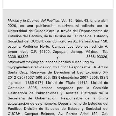
México y la Cuenca del Pacífico
, Vol. 15, Núm. 43, enero-abril
2026, es una publicación cuatrimestral editada por la
Universidad de Guadalajara, a través del Departamento de
Estudios del Pacífico, de la División de Estudios de Estado y
Sociedad del CUCSH, con domicilio en Av. Parres Arias 150,
esquina Periférico Norte, Campus Los Belenes, edificio A,
tercer nivel, C.P. 45100, Zapopan, Jalisco, México, Tel.
3338193325 y 3338193326,
http://www.mexicoylacuencadelpacifico.cucsh.udg.mx,
mycp@administrativos.udg.mx Editor Responsable: Dr. Arturo
Santa Cruz. Reservas de Derechos al Uso Exclusivo 04-
2012-020715371500-203, ISSN electrónico 2007-5308, ISSN
impreso 1665-0174 Licitud de Título 11412, Licitud de
Contenido 8005, ambos otorgados por la Comisión
Calificadora de Publicaciones y Revistas Ilustradas de la
Secretaría de Gobernación. Responsable de la última
actualización de este número: Departamento de Estudios del
Pacífico, División de Estudios de Estado y Sociedad del
CUCSH, Campus Belenes, Av. Parres Arias 150, Col.