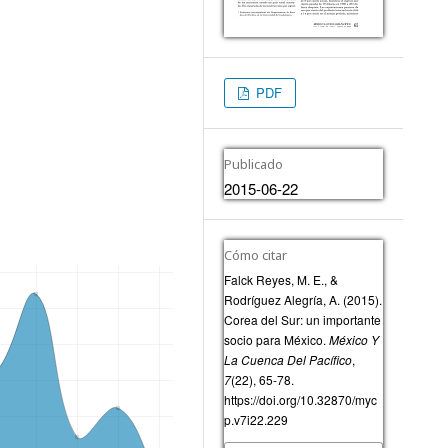
PDF
Publicado
2015-06-22
Cómo citar
Falck Reyes, M. E., &
Rodríguez Alegría, A. (2015).
Corea del Sur: un importante
socio para México.
México Y
La Cuenca Del Pacífico
,
7
(22), 65-78.
https://doi.org/10.32870/myc
p.v7i22.229