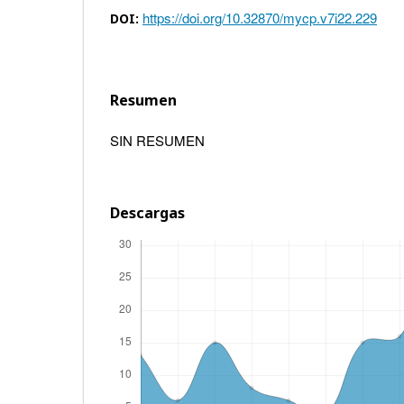
https://doi.org/10.32870/mycp.v7i22.229
DOI:
Resumen
SIN RESUMEN
Descargas