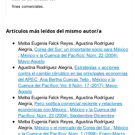
fines comerciales.
Artículos más leídos del mismo autor/a
Melba Eugenia Falck Reyes, Agustina Rodríguez
Alegría,
Corea del Sur: un importante socio para México
,
México y la Cuenca del Pacífico: Núm. 22 (2004):
Mayo-Agosto
Agustina Rodríguez Alegría,
Estrategias y acciones
contra el cambio climático en las principales economías
del APEC, Ana Bertha Cuevas Tello
,
México y la
Cuenca del Pacífico: Vol. 6 Núm. 17 (2017): Mayo-
Agosto
Melba Eugenia Falck Reyes, Agustina Rodríguez
Alegría,
Perú: política comercial reciente y relaciones
económicas con México
,
México y la Cuenca del
Pacífico: Núm. 23 (2004): Septiembre-Diciembre
Melba Eugenia Falck Reyes, Agustina Rodríguez
Alegría,
México y el mercado de Corea del Sur
,
México
y la Cuenca del Pacífico: Núm. 1 (1998): Enero-Marzo