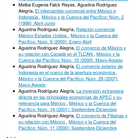
Melba Eugenia Falck Reyes, Agustina Rodríguez
Alegría,
El intercambio comercial entre México e
Indonesia
,
México y la Cuenca del Pacífico: Núm. 2
(1998): Abril-Junio
Agustina Rodríguez Alegría,
Relación comercial
México-Estados Unidos
,
México y la Cuenca del
Pacífico: Núm. 9 (2000): Enero-Abril
Agustina Rodríguez Alegría,
El comercio de México y
su relación con Canadá en el TLCAN
,
México y la
Cuenca del Pacífico: Núm. 10 (2000): Mayo-Agosto
Agustina Rodríguez Alegría,
El comercio exterior de
Indonesia en el marco de la apertura económica
,
México y la Cuenca del Pacífico: Núm. 29 (2007):
Mayo-Agosto
Agustína Rodríguez Alegría,
La inversión extrangera
directa en las principales economías de APEC y su
relevancia para México
,
México y la Cuenca del
Pacífico: Núm. 14 (2001): Septiembre-Diciembre
Agustina Rodríguez Alegría,
El comercio de Filipinas y
su relación con México
,
México y la Cuenca del
Pacífico: Núm. 11 (2000): Septiembre-Diciembre