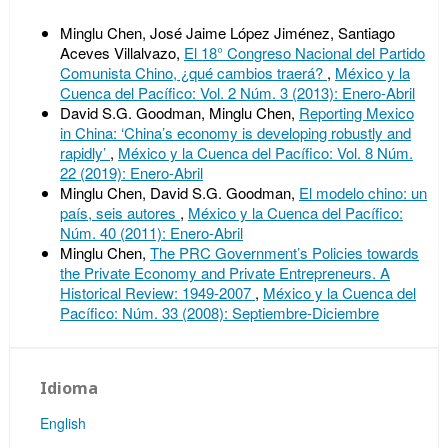
Minglu Chen, José Jaime López Jiménez, Santiago
Aceves Villalvazo,
El 18° Congreso Nacional del Partido
Comunista Chino, ¿qué cambios traerá?
,
México y la
Cuenca del Pacífico: Vol. 2 Núm. 3 (2013): Enero-Abril
David S.G. Goodman, Minglu Chen,
Reporting Mexico
in China: ‘China’s economy is developing robustly and
rapidly’
,
México y la Cuenca del Pacífico: Vol. 8 Núm.
22 (2019): Enero-Abril
Minglu Chen, David S.G. Goodman,
El modelo chino: un
país, seis autores
,
México y la Cuenca del Pacífico:
Núm. 40 (2011): Enero-Abril
Minglu Chen,
The PRC Government’s Policies towards
the Private Economy and Private Entrepreneurs. A
Historical Review: 1949-2007
,
México y la Cuenca del
Pacífico: Núm. 33 (2008): Septiembre-Diciembre
Idioma
English