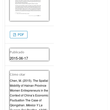
PDF
Publicado
2015-06-17
Cómo citar
Chen, M. (2015). The Spatial
Mobility of Hainan Province
Women Entrepreneurs in the
Context of China’s Economic
Fluctuation The Case of
Qiongshan.
México Y La
Cuenca Del Pacífico
,
12
(35),