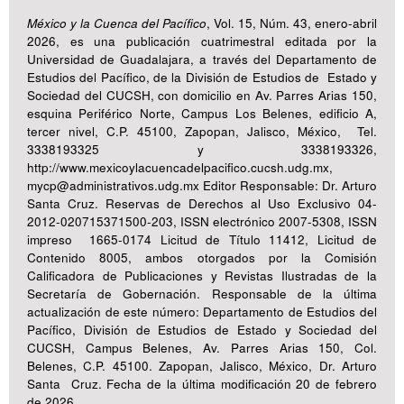
México y la Cuenca del Pacífico
, Vol. 15, Núm. 43, enero-abril
2026, es una publicación cuatrimestral editada por la
Universidad de Guadalajara, a través del Departamento de
Estudios del Pacífico, de la División de Estudios de Estado y
Sociedad del CUCSH, con domicilio en Av. Parres Arias 150,
esquina Periférico Norte, Campus Los Belenes, edificio A,
tercer nivel, C.P. 45100, Zapopan, Jalisco, México, Tel.
3338193325 y 3338193326,
http://www.mexicoylacuencadelpacifico.cucsh.udg.mx,
mycp@administrativos.udg.mx Editor Responsable: Dr. Arturo
Santa Cruz. Reservas de Derechos al Uso Exclusivo 04-
2012-020715371500-203, ISSN electrónico 2007-5308, ISSN
impreso 1665-0174 Licitud de Título 11412, Licitud de
Contenido 8005, ambos otorgados por la Comisión
Calificadora de Publicaciones y Revistas Ilustradas de la
Secretaría de Gobernación. Responsable de la última
actualización de este número: Departamento de Estudios del
Pacífico, División de Estudios de Estado y Sociedad del
CUCSH, Campus Belenes, Av. Parres Arias 150, Col.
Belenes, C.P. 45100. Zapopan, Jalisco, México, Dr. Arturo
Santa Cruz. Fecha de la última modificación 20 de febrero
de 2026.