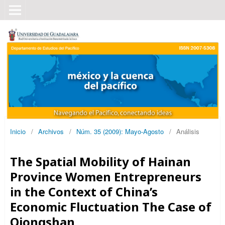
Inicio
/
Archivos
/
Núm. 35 (2009): Mayo-Agosto
/
Análisis
The Spatial Mobility of Hainan
Province Women Entrepreneurs
in the Context of China’s
Economic Fluctuation The Case of
Qiongshan