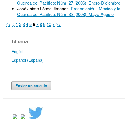
Cuenca del Pacífico: Núm. 27 (2006): Enero-Diciembre
José Jaime López Jiménez,
Presentación
,
México y la
Cuenca del Pacífico: Núm. 32 (2008): Mayo-Agosto
<<
<
1
2
3
4
5
6
7
8
9
10
>
>>
Idioma
English
Español (España)
Enviar un artículo