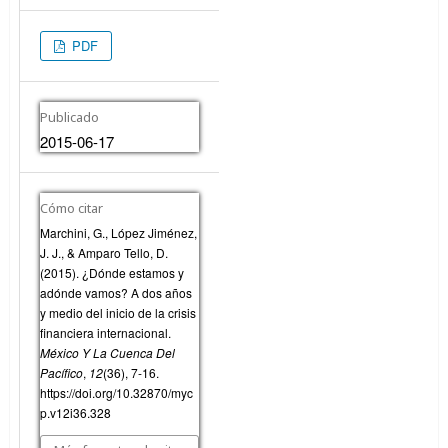
PDF
Publicado
2015-06-17
Cómo citar
Marchini, G., López Jiménez,
J. J., & Amparo Tello, D.
(2015). ¿Dónde estamos y
adónde vamos? A dos años
y medio del inicio de la crisis
financiera internacional.
México Y La Cuenca Del
Pacífico
,
12
(36), 7-16.
https://doi.org/10.32870/myc
p.v12i36.328