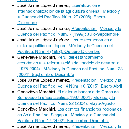
José Jaime López Jiménez,
Liberalización e
internacionalización de la agricultura chilena
,
México y
la Cuenca del Pacífico: Núm. 27 (2006): Enero-
Diciembre
José Jaime López Jiménez,
Presentación
,
México y la
Cuenca del Pacífico: Núm. 7 (1999): Julio-Septiembre
José Jaime López Jiménez,
Los reacomodos en el
sistema político de Japón
,
México y la Cuenca del
Pacífico: Núm. 4 (1998): Octubre-Diciembre
Geneviève Marchini,
Perú: del estancamiento
económico a la reformulación del modelo de desarrollo
(1975-2004)
,
México y la Cuenca del Pacífico: Núm. 23
(2004): Septiembre-Diciembre
José Jaime López Jiménez,
Presentación
,
México y la
Cuenca del Pacífico: Vol. 4 Núm. 10 (2015): Enero-Abril
Geneviève Marchini,
El sistema bancario de Corea del
Sur desde la crisis asiática, 1997-2004
,
México y la
Cuenca del Pacífico: Núm. 22 (2004): Mayo-Agosto
Geneviève Marchini,
Los centros financieros regionales
en Asia-Pacífico: Singapur
,
México y la Cuenca del
Pacífico: Núm. 17 (2002): Septiembre-Diciembre
José Jaime López Jiménez,
Presentación
,
México y la