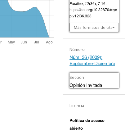
Pacífico
,
12
(36), 7-16.
https://doi.org/10.32870/myc
p.v12i36.328
Más formatos de cita
Número
Núm. 36 (2009):
Septiembre-Diciembre
Sección
Opinión Invitada
Licencia
Política de acceso
abierto