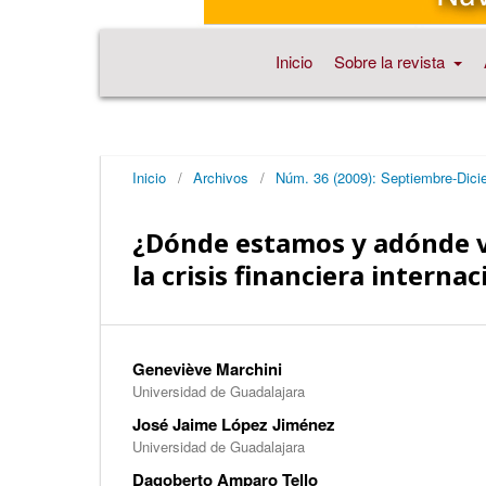
Inicio
Sobre la revista
Inicio
/
Archivos
/
Núm. 36 (2009): Septiembre-Dici
¿Dónde estamos y adónde va
la crisis financiera internac
Geneviève Marchini
Universidad de Guadalajara
José Jaime López Jiménez
Universidad de Guadalajara
Dagoberto Amparo Tello