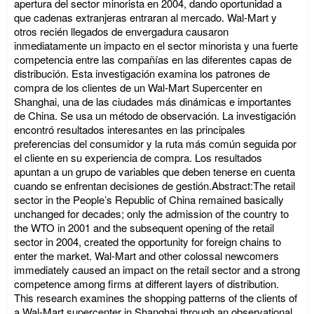
apertura del sector minorista en 2004, dando oportunidad a
que cadenas extranjeras entraran al mercado. Wal-Mart y
otros recién llegados de envergadura causaron
inmediatamente un impacto en el sector minorista y una fuerte
competencia entre las compañías en las diferentes capas de
distribución. Esta investigación examina los patrones de
compra de los clientes de un Wal-Mart Supercenter en
Shanghai, una de las ciudades más dinámicas e importantes
de China. Se usa un método de observación. La investigación
encontró resultados interesantes en las principales
preferencias del consumidor y la ruta más común seguida por
el cliente en su experiencia de compra. Los resultados
apuntan a un grupo de variables que deben tenerse en cuenta
cuando se enfrentan decisiones de gestión.Abstract:The retail
sector in the People’s Republic of China remained basically
unchanged for decades; only the admission of the country to
the WTO in 2001 and the subsequent opening of the retail
sector in 2004, created the opportunity for foreign chains to
enter the market. Wal-Mart and other colossal newcomers
immediately caused an impact on the retail sector and a strong
competence among firms at different layers of distribution.
This research examines the shopping patterns of the clients of
a Wal-Mart supercenter in Shanghai through an observational