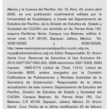
México y la Cuenca del Pacífico
, Vol. 15, Núm. 43, enero-abril
2026, es una publicación cuatrimestral editada por la
Universidad de Guadalajara, a través del Departamento de
Estudios del Pacífico, de la División de Estudios de Estado y
Sociedad del CUCSH, con domicilio en Av. Parres Arias 150,
esquina Periférico Norte, Campus Los Belenes, edificio A,
tercer nivel, C.P. 45100, Zapopan, Jalisco, México, Tel.
3338193325 y 3338193326,
http://www.mexicoylacuencadelpacifico.cucsh.udg.mx,
mycp@administrativos.udg.mx Editor Responsable: Dr. Arturo
Santa Cruz. Reservas de Derechos al Uso Exclusivo 04-
2012-020715371500-203, ISSN electrónico 2007-5308, ISSN
impreso 1665-0174 Licitud de Título 11412, Licitud de
Contenido 8005, ambos otorgados por la Comisión
Calificadora de Publicaciones y Revistas Ilustradas de la
Secretaría de Gobernación. Responsable de la última
actualización de este número: Departamento de Estudios del
Pacífico, División de Estudios de Estado y Sociedad del
CUCSH, Campus Belenes, Av. Parres Arias 150, Col.
Belenes, C.P. 45100. Zapopan, Jalisco, México, Dr. Arturo
Santa Cruz. Fecha de la última modificación 20 de febrero